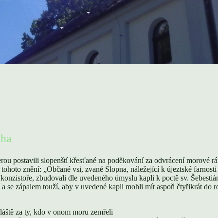
cha
erou postavili slopenští křesťané na poděkování za odvrácení morové r
ohoto znění: „Občané vsi, zvané Slopna, náležející k újeztské farnos
ké konzistoře, zbudovali dle uvedeného úmyslu kapli k poctě sv. Šebest
se zápalem touží, aby v uvedené kapli mohli mít aspoň čtyřikrát do ro
láště za ty, kdo v onom moru zemřeli