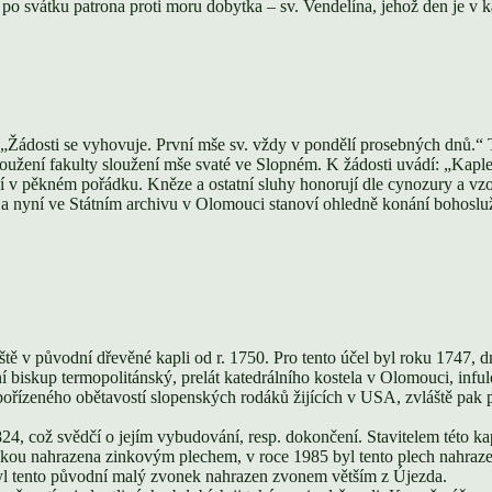
i po svátku patrona proti moru dobytka – sv. Vendelína, jehož den je v 
 „Žádosti se vyhovuje. První mše sv. vždy v pondělí prosebných dnů.“ T
užení fakulty sloužení mše svaté ve Slopném. K žádosti uvádí: „Kaple
ují v pěkném pořádku. Kněze a ostatní sluhy honorují dle cynozury a vz
a nyní ve Státním archivu v Olomouci stanoví ohledně konání bohosluž
ště v původní dřevěné kapli od r. 1750. Pro tento účel byl roku 1747,
lární biskup termopolitánský, prelát katedrálního kostela v Olomouci, in
ořízeného obětavostí slopenských rodáků žijících v USA, zvláště pak p
, což svědčí o jejím vybudování, resp. dokončení. Stavitelem této kapl
válkou nahrazena zinkovým plechem, v roce 1985 byl tento plech nahra
byl tento původní malý zvonek nahrazen zvonem větším z Újezda.