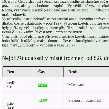
16. srpnu. Celou slavnost svěcení provázelo nádherné slunečné počasí. 
prázdnotou, ale byl i v budoucnu zaplněn. Vysvětlil také význam oltáře, 
Rocha, vyznavače. Kromě pravidelné mše svaté ve středu, v pátek a v
možné obnovit.
Vysvěcením kostela nekončí starost farníků ani duchovního správce o 
dlažbu, což se uskutečnilo v roce 1997. Vytápění kostela bylo zprvu
byly pořízeny věžní hodiny, na které přispěli sponzoři: Lesní družst
Petráš č. 185. Zbývající část byla uhrazena ze sbírek.
V nejbližší době plánujeme přistavět u sakristie kostela menší místno
bohoslužbách užívány malé jednomanuálové elektrodigitální varhany p
kg a malý „umíráček“ – Vendelín o váze 110 kg.
Nejbližší události v místě (rozmezí od 8.8. d
Den
Čas
Druh
neděle
08:00
Mše svatá
9.8.
12:00
Slavnostní požehnání
pátek
14.8.