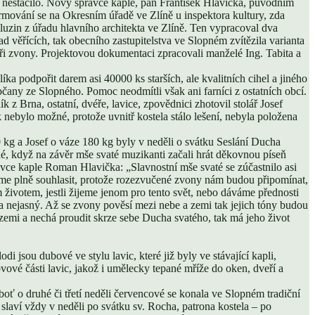
ka nestačilo. Nový správce kaple, pan František Hlavička, původním
ormování se na Okresním úřadě ve Zlíně u inspektora kultury, zda
eluzin z úřadu hlavního architekta ve Zlíně. Ten vypracoval dva
ad věřících, tak obecního zastupitelstva ve Slopném zvítězila varianta
ři zvony. Projektovou dokumentaci zpracovali manželé Ing. Tabita a
ka podpořit darem asi 40000 ks starších, ale kvalitních cihel a jiného
čany ze Slopného. Pomoc neodmítli však ani farníci z ostatních obcí.
z Brna, ostatní, dvéře, lavice, zpovědnici zhotovil stolář Josef
nebylo možné, protože uvnitř kostela stálo lešení, nebyla položena
kg a Josef o váze 180 kg byly v neděli o svátku Seslání Ducha
, když na závěr mše svaté muzikanti začali hrát děkovnou píseň
vce kaple Roman Hlavička: „Slavnostní mše svaté se zúčastnilo asi
ůžeme plně souhlasit, protože rozezvučené zvony nám budou připomínat,
m životem, jestli žijeme jenom pro tento svět, nebo dáváme přednosti
 nejasný. Až se zvony pověsí mezi nebe a zemi tak jejich tóny budou
zemi a nechá proudit skrze sebe Ducha svatého, tak má jeho život
jsou dubové ve stylu lavic, které již byly ve stávající kapli,
ové části lavic, jakož i umělecky tepané mříže do oken, dveří a
o druhé či třetí neděli červencové se konala ve Slopném tradiční
 slaví vždy v neděli po svátku sv. Rocha, patrona kostela – po