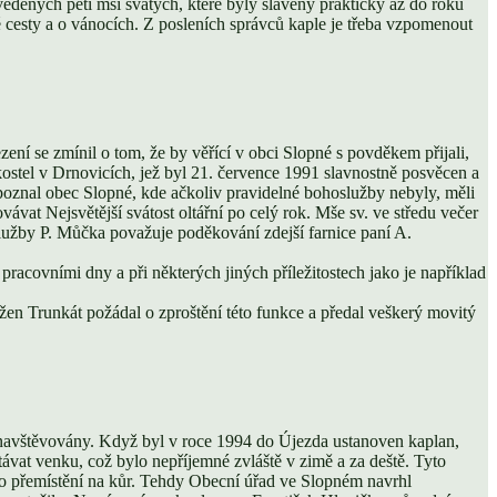
vedených pěti mší svatých, které byly slaveny prakticky až do roku
é cesty a o vánocích. Z posleních správců kaple je třeba vzpomenout
ní se zmínil o tom, že by věřící v obci Slopné s povděkem přijali,
 kostel v Drnovicích, jež byl 21. července 1991 slavnostně posvěcen a
 poznal obec Slopné, kde ačkoliv pravidelné bohoslužby nebyly, měli
ávat Nejsvětější svátost oltářní po celý rok. Mše sv. ve středu večer
služby P. Můčka považuje poděkování zdejší farnice paní A.
pracovními dny a při některých jiných příležitostech jako je například
vžen Trunkát požádal o zproštění této funkce a předal veškerý movitý
 navštěvovány. Když byl v roce 1994 do Újezda ustanoven kaplan,
távat venku, což bylo nepříjemné zvláště v zimě a za deště. Tyto
ho přemístění na kůr. Tehdy Obecní úřad ve Slopném navrhl