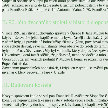
Slopenští občané se o kapli po celou dobu pečlivě starali a dle svých
1991, scházeli se věřící do kaple ještě k různým pobožnostem a to v 
pana Františka Elšíka, Slopné č. 14, Antonína Váňu, č. 70, Františka
II. 90. léta dvacátého století v historii slope
V roce 1991 navštívil duchovního správce v Újezdě P. Jana Můčku tehd
kdyby mše svatá v jejich kapličce mohla bývat častěji a sice každý týd
v němž byly již pravidelné bohoslužby třikrát v týdnu, považoval ten
svou scholu děvčat, i své ministranty, kteří obětavě dojížděli do farn
byly hodně navštěvované, vždy byl varhaník, který doprovázel zpěv na
Hlavenkové, která faráři sdělila, že je šťastná, neboť se dočkala toho, 
Opravdový zájem věřících podnítil P. Můčku k tomu, že rozšířil pravid
Popeleční středa.
Zavedením pravidelných bohoslužeb, i když jen v týdnu, se zvětšil pr
inventář o který pečoval na faře v Újezdě.
III. Budování kostela
Novým správcem kaple se stal pan František Hlavička ze Slopného č.
konaly se nepravidelně také mše svaté v sobotu večer s nedělní platno
skutečnosti přivedly duchovního správce k úvahám, jak kapli „zvětši