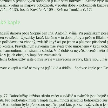
 možností v jednotlivých obdobích ji také sami udržovali. Kromě výše u
měsíci květnu na májové pobožnosti, v postní době k pobožnosti křížov
 Váňu, č 135, Josefa Kováře, č. 109 a Evžena Trunkáta č. 172.
nské kaple
ejší starosta obce Slopné pan Ing. Antonín Váňa. Při přátelském poseze
en ve středu. Újezdský farář, kterému v tu dobu přibyla péče o filiální
to požadavek za vhodný, zvláště když asi po jeden a půl roce působení
ího kostela. Pravidelným slavením mše svaté bylo umožněno v kapli uchov
 harmonium, ministranti a schola. V té době za největší ocenění této 
že v jejich obci je v kapličce svatostánek.
elné bohoslužby ještě o mše svaté v zasvěcené svátky, které jsou u nás 
ovoz v kapli a také nároky na její úklid a údržbu. Správce kaple pan E
p. 77. Bohoslužby každou středu večer a zvláště o svátcích jsou hojně
stí. Pro nedostatek místa v kapli museli mnozí účastníci bohoslužeb zůs
t“. Harmonium bylo přeneseno nejdříve pod kůr, pak se uvažovalo o je