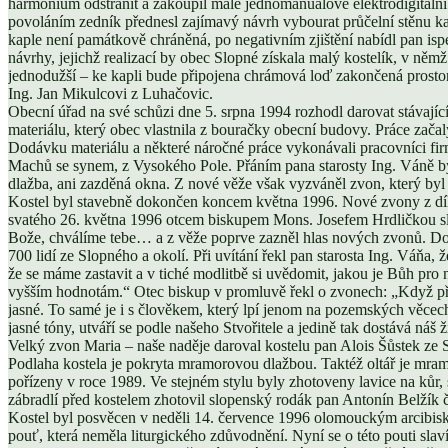
harmonium odstranit a zakoupil malé jednomanuálové elektrodigitální 
povoláním zedník přednesl zajímavý návrh vybourat průčelní stěnu kapl
kaple není památkově chráněná, po negativním zjištění nabídl pan ispe
návrhy, jejichž realizací by obec Slopné získala malý kostelík, v němž
jednodužší – ke kapli bude připojena chrámová loď zakončená prostor
Ing. Jan Mikulcovi z Luhačovic.
Obecní úřad na své schůzi dne 5. srpna 1994 rozhodl darovat stávající 
materiálu, který obec vlastnila z bouračky obecní budovy. Práce zača
Dodávku materiálu a některé náročné práce vykonávali pracovníci firmy
Machů se synem, z Vysokého Pole. Přáním pana starosty Ing. Váně bylo
dlažba, ani zazděná okna. Z nové věže však vyzváněl zvon, který byl
Kostel byl stavebně dokončen koncem května 1996. Nové zvony z díln
svatého 26. května 1996 otcem biskupem Mons. Josefem Hrdličkou sla
Bože, chválíme tebe… a z věže poprve zazněl hlas nových zvonů. Dojm
700 lidí ze Slopného a okolí. Při uvítání řekl pan starosta Ing. Váň
že se máme zastavit a v tiché modlitbě si uvědomit, jakou je Bůh pro 
vyšším hodnotám.“ Otec biskup v promluvě řekl o zvonech: „Když při 
jasné. To samé je i s člověkem, který lpí jenom na pozemských věcech
jasné tóny, utváří se podle našeho Stvořitele a jedině tak dostává náš ž
Velký zvon Maria – naše naděje daroval kostelu pan Alois Šůstek ze 
Podlaha kostela je pokryta mramorovou dlažbou. Taktéž oltář je mramo
pořízeny v roce 1989. Ve stejném stylu byly zhotoveny lavice na kůr,
zábradlí před kostelem zhotovil slopenský rodák pan Antonín Belžík č
Kostel byl posvěcen v neděli 14. července 1996 olomouckým arcibis
pouť, která neměla liturgického zdůvodnění. Nyní se o této pouti slaví