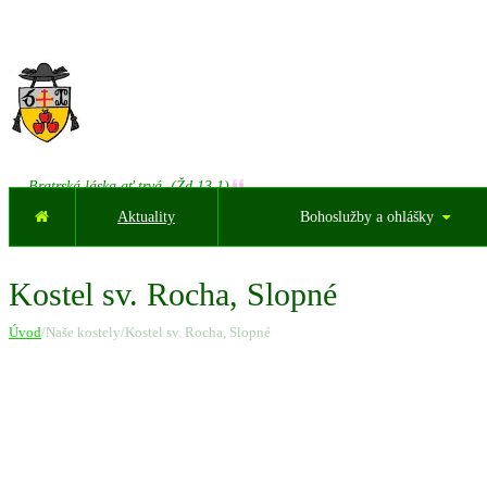
Bratrská láska ať trvá. (Žd 13,1)
Aktuality
Bohoslužby a ohlášky
Kostel sv. Rocha, Slopné
Úvod
/Naše kostely/Kostel sv. Rocha, Slopné