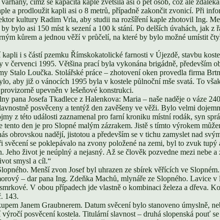
varhany, čímž se kapacita kaple zvětšila asi o pět osob, což ale zdale
e a prodloužit kapli asi o 8 metrů, případně zakončit zvonicí. Při inf
ktor kultury Radim Vrla, aby studii na rozšíření kaple zhotovil Ing. M
 by bylo asi 150 míst k sezení a 100 k stání. Po delších úvahách, jak z ř
ným kůrem a jednou věží v průčelí, na které by bylo možné umístit čty
kapli i s částí pzemku Římskokatolické farnosti v Újezdě, stavbu kostelí
ly v červenci 1995. Většina prací byla vykonána brigádně, především ob
 Stalo Loučka. Stolářské práce – zhotovení oken provedla firma Brtník 
, aby již o vánocích 1995 byla v kostele půlnoční mše svatá. To však 
 provizorně upevněn v lešeňové konstrukci.
y pana Josefa Tkadlece z Halenkova: Maria – naše naděje o váze 240 
vnostně posvěceny a tentýž den zavěšeny ve věži. Bylo velmi dojemné
y z této události zaznamenal pro farní kroniku místní rodák, syn sprá
a, že tento den je pro Slopné malým zázrakem. Jistě s tímto výrokem m
nás obrovskou nadějí, jistotou a především se v tichu zamyslet nad svý
svěcení se poklepávalo na zvony položené na zemi, byl to zvuk tupý a
. Jeho život je neúplný a nejasný. Až se člověk pozvedne mezi nebe a 
ivot smysl a cíl.“
Slopného. Menší zvon Josef byl uhrazen ze sbírek věřících ve Slopném.
rový – dar pana Ing. Zdeňka Machů, mlynáře ze Slopného. Lavice v lodi 
 smrkové. V obou případech jde vlastně o kombinaci železa a dřeva. Kov
. 143.
kupem Janem Graubnerem. Datum svěcení bylo stanoveno úmyslně, neboť 
 výročí posvěcení kostela. Titulární slavnost – druhá slopenská pouť se