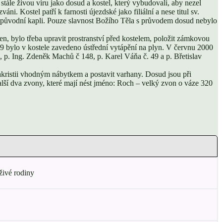
stále živou víru jako dosud a kostel, který vybudovali, aby nezel
ni. Kostel patří k farnosti újezdské jako filiální a nese titul sv.
 v původní kapli. Pouze slavnost Božího Těla s průvodem dosud nebylo
en, bylo třeba upravit prostranství před kostelem, položit zámkovou
9 bylo v kostele zavedeno ústřední vytápění na plyn. V červnu 2000
, p. Ing. Zdeněk Machů č 148, p. Karel Váňa č. 49 a p. Břetislav
sakristii vhodným nábytkem a postavit varhany. Dosud jsou při
lší dva zvony, které mají nést jméno: Roch – velký zvon o váze 320
 živé rodiny