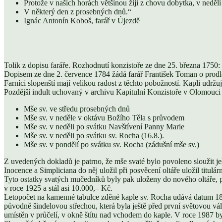
Protože v našich horách většinou žijí z chovu dobytka, v neděl
V některý den z prosebných dnů.“
Ignác Antonín Koboš, farář v Újezdě
Tolik z dopisu faráře. Rozhodnutí konzistoře ze dne 25. března 1750:
Dopisem ze dne 2. července 1784 žádá farář František Toman o prodlo
Farníci slopenští mají velikou radost z těchto pobožností. Kapli udrž
Pozdější indult uchovaný v archivu Kapitulní Konzistoře v Olomouci 
Mše sv. ve středu prosebných dnů
Mše sv. v neděle v oktávu Božího Těla s průvodem
Mše sv. v neděli po svátku Navštívení Panny Marie
Mše sv. v neděli po svátku sv. Rocha (16.8.).
Mše sv. v pondělí po svátku sv. Rocha (zádušní mše sv.)
Z uvedených dokladů je patrno, že mše svaté bylo povoleno sloužit je
Inocence a Simpliciana do něj uložil při posvěcení oltáře uložil titu
Tyto ostatky svatých mučedníků byly pak uloženy do nového oltáře, p
v roce 1925 a stál asi 10.000,– Kč.
Letopočet na kamenné tabulce zděné kaple sv. Rocha udává datum 1824
původně šindelovou střechou, která byla ještě před první světovou 
umístěn v průčelí, v okně štítu nad vchodem do kaple. V roce 1987 