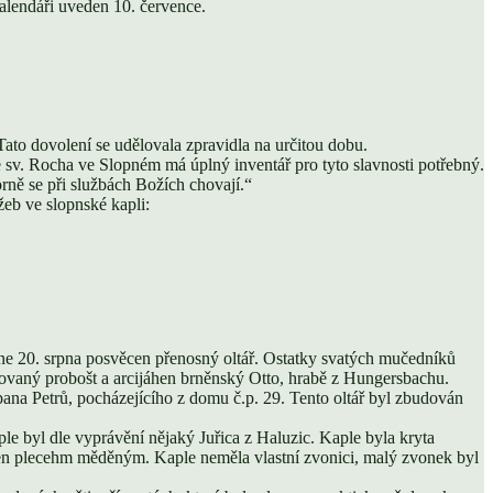
kalendáři uveden 10. července.
ato dovolení se udělovala zpravidla na určitou dobu.
 sv. Rocha ve Slopném má úplný inventář pro tyto slavnosti potřebný.
orně se při službách Božích chovají.“
eb ve slopnské kapli:
 dne 20. srpna posvěcen přenosný oltář. Ostatky svatých mučedníků
fulovaný probošt a arcijáhen brněnský Otto, hrabě z Hungersbachu.
ana Petrů, pocházejícího z domu č.p. 29. Tento oltář byl zbudován
e byl dle vyprávění nějaký Juřica z Haluzic. Kaple byla kryta
zen plecehm měděným. Kaple neměla vlastní zvonici, malý zvonek byl