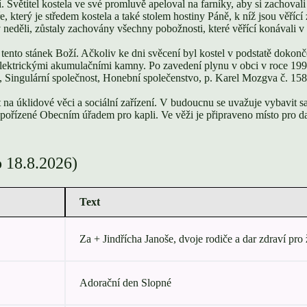
Světitel kostela ve své promluvě apeloval na farníky, aby si zachovali 
který je středem kostela a také stolem hostiny Páně, k níž jsou věřící zvá
 neděli, zůstaly zachovány všechny pobožnosti, které věřící konávali
tento stánek Boží. Ačkoliv ke dni svěcení byl kostel v podstatě dokonč
 elektrickými akumulačními kamny. Po zavedení plynu v obci v roce 199
vo, Singulární společnost, Honební společenstvo, p. Karel Mozgva č. 158
st na úklidové věci a sociální zařízení. V budoucnu se uvažuje vybavit 
ořízené Obecním úřadem pro kapli. Ve věži je připraveno místo pro da
o 18.8.2026)
Text
Za + Jindřícha Janoše, dvoje rodiče a dar zdraví pro
Adorační den Slopné