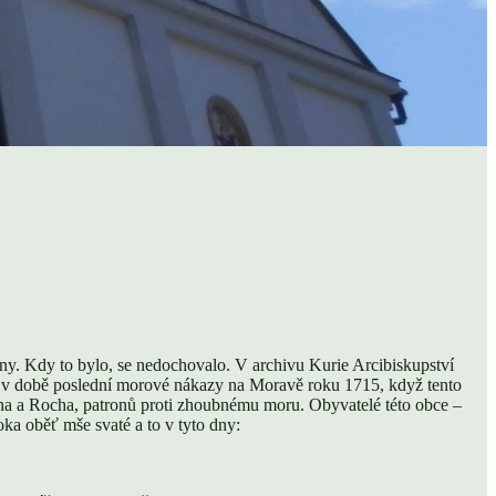
ány. Kdy to bylo, se nedochovalo. V archivu Kurie Arcibiskupství
ti v době poslední morové nákazy na Moravě roku 1715, když tento
iána a Rocha, patronů proti zhoubnému moru. Obyvatelé této obce –
ka oběť mše svaté a to v tyto dny: