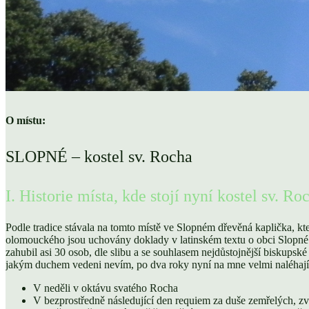
O místu:
SLOPNÉ – kostel sv. Rocha
I. Historie místa, kde stojí nyní kostel sv. Ro
Podle tradice stávala na tomto místě ve Slopném dřevěná kaplička, kt
olomouckého jsou uchovány doklady v latinském textu o obci Slopné t
zahubil asi 30 osob, dle slibu a se souhlasem nejdůstojnější biskups
jakým duchem vedeni nevím, po dva roky nyní na mne velmi naléhají a 
V neděli v oktávu svatého Rocha
V bezprostředně následující den requiem za duše zemřelých, zv