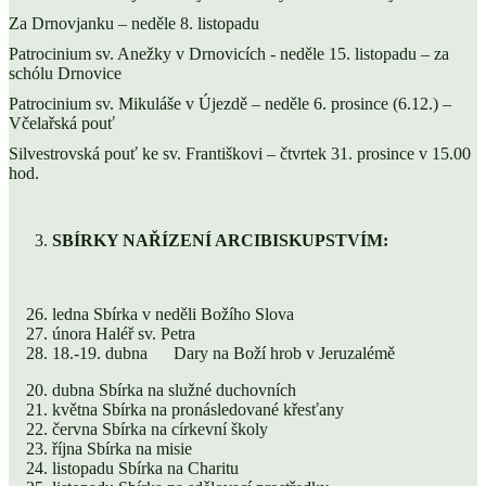
Za Drnovjanku – neděle 8. listopadu
Patrocinium sv. Anežky v Drnovicích - neděle 15. listopadu – za
schólu Drnovice
Patrocinium sv. Mikuláše v Újezdě – neděle 6. prosince (6.12.) –
Včelařská pouť
Silvestrovská pouť ke sv. Františkovi – čtvrtek 31. prosince v 15.00
hod.
SBÍRKY NAŘÍZENÍ ARCIBISKUPSTVÍM:
ledna Sbírka v neděli Božího Slova
února Haléř sv. Petra
18.-19. dubna Dary na Boží hrob v Jeruzalémě
dubna Sbírka na služné duchovních
května Sbírka na pronásledované křesťany
června Sbírka na církevní školy
října Sbírka na misie
listopadu Sbírka na Charitu