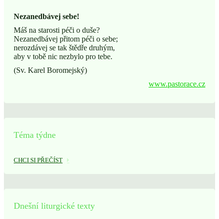
Nezanedbávej sebe!
Máš na starosti péči o duše?
Nezanedbávej přitom péči o sebe;
nerozdávej se tak štědře druhým,
aby v tobě nic nezbylo pro tebe.
(Sv. Karel Boromejský)
www.pastorace.cz
Téma týdne
CHCI SI PŘEČÍST
Dnešní liturgické texty