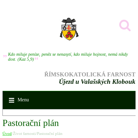
Kdo miluje peníze, peněz se nenasytí, kdo miluje hojnost, nemá nikdy
dost. (Kaz 5,9)
ŘÍMSKOKATOLICKÁ FARNOST
Újezd u Valašských Klobouk
Menu
Pastorační plán
Úvod
/Život farnosti/Pastorační plán