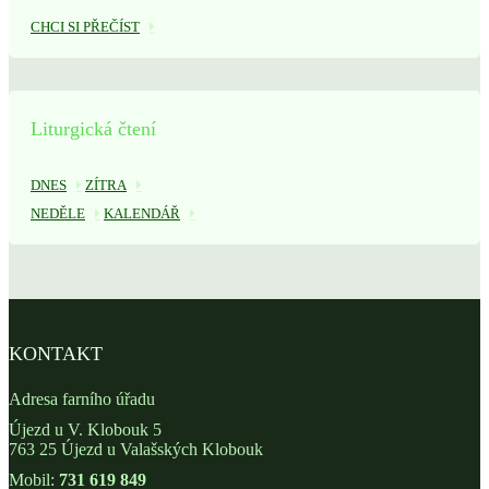
CHCI SI PŘEČÍST
Liturgická čtení
DNES
ZÍTRA
NEDĚLE
KALENDÁŘ
KONTAKT
Adresa farního úřadu
Újezd u V. Klobouk 5
763 25 Újezd u Valašských Klobouk
Mobil:
731 619 849