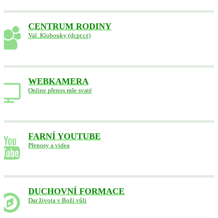
CENTRUM RODINY
Val. Klobouky (dcpr.cz)
WEBKAMERA
Online přenos mše svaté
FARNÍ YOUTUBE
Přenosy a videa
DUCHOVNÍ FORMACE
Dar života v Boží vůli