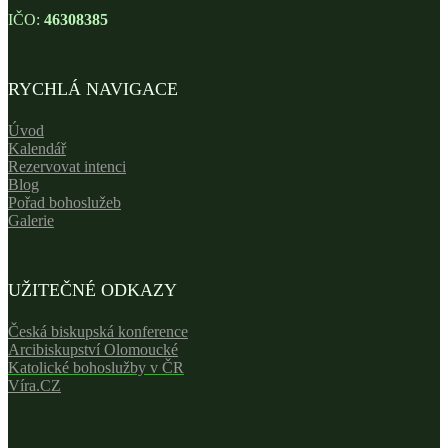
IČO:
46308385
RYCHLÁ NAVIGACE
Úvod
Kalendář
Rezervovat intenci
Blog
Pořad bohoslužeb
Galerie
UŽITEČNÉ ODKAZY
Česká biskupská konference
Arcibiskupství Olomoucké
Katolické bohoslužby v ČR
Víra.CZ