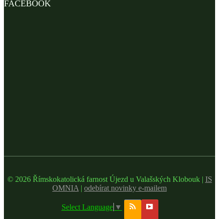
FACEBOOK
© 2026 Římskokatolická farnost Újezd u Valašských Klobouk |
IS
OMNIA
|
odebírat novinky e-mailem
Select Language
▼