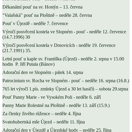
Děkanátní pouť na sv. Hostýn – 13. června
"Valašská" pouť na Ploštině – neděle 28. června
Pouť v Újezdě - neděle 7. července
Výročí posvěcení kostela ve Slopném - pouť - neděle 12. července
(14.7.1996) 30
Výročí posvěcení kostela v Drnovicích - neděle 19. července
(21.7.1991) 35.
Letní pouť u kaple sv. Františka (Újezd) - neděle 2. srpna v 15.00
hodin P. Jiří Putala (Bánov)
Adorační den ve Slopném - pátek 14. srpna
Patrocinium sv. Rocha ve Slopném - pouť – neděle 16. srpna (16.8.)
765 let výročí 1.pís. zmínky Újezd a 30 let hasičů – sobota 29.srpna
Pouť Panny Marie - ve Vysokém Poli - neděle 6. září
Panny Marie Bolestné na Ploštině - neděle 13. září (15.9.)
Za členky živého růžence – neděle 4. října
Svatohubertská mše Újezd – neděle 11. října
Adorační den v Újezdě a Újezdské hody – neděle 25. října