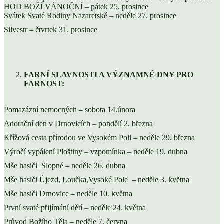
HOD BOŽÍ VÁNOČNÍ – pátek 25. prosince
Svátek Svaté Rodiny Nazaretské – neděle 27. prosince
Silvestr – čtvrtek 31. prosince
FARNÍ SLAVNOSTI A VÝZNAMNÉ DNY PRO
FARNOST:
Pomazázní nemocných – sobota 14.února
Adorační den v Drnovicích – pondělí 2. března
Křížová cesta přírodou ve Vysokém Poli – neděle 29. března
Výročí vypálení Ploštiny – vzpomínka – neděle 19. dubna
Mše hasiči Slopné – neděle 26. dubna
Mše hasiči Újezd, Loučka,Vysoké Pole – neděle 3. května
Mše hasiči Drnovice – neděle 10. května
První svaté přijímání dětí – neděle 24. května
Průvod Božího Těla – neděle 7. června