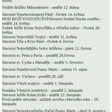
dubna
Neděle Božího Milosrdenství – neděle 12. dubna
Slavnost Nanebevstoupení Páně - čtvrtek 14. května
HOD BOŽÍ SVATODUŠNÍ/Slavnost Seslání Ducha svatého -
neděle 24. května
Svátek Ježíše Krista Nejvyššího a věčného kněze – čtvrtek 28.
května
Slavnost Nejsvětější Trojice - neděle 31. května
Slavnost Těla a Krve Páně - čtvrtek 4. června
Slavnost Nejsvětějšího Srdce Ježíšova - pátek 12. června
Slavnost sv. Petra a Pavla – pondělí 29.června
Slavnost sv. Cyrila a Metoděje - neděle 5. července
Slavnost Nanebevzetí Panny Marie – sobota 15. srpna
Slavnost sv. Václava – pondělí 28. září
Slavnost Všech svatých – neděle 1. listopadu
Památka Věrných zemřelých – pondělí 2. listopadu
Slavnost Ježíše Krista Krále - neděle 22. listopadu
První neděle adventní - začátek nového církevního roku – 29.
listopadu
Slavnost Neposkvrněného Početí Panny Marie – úterý 8. prosince