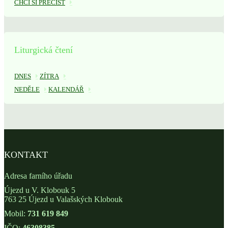
CHCI SI PŘEČÍST
Liturgická čtení
DNES
ZÍTRA
NEDĚLE
KALENDÁŘ
KONTAKT
Adresa farního úřadu
Újezd u V. Klobouk 5
763 25 Újezd u Valašských Klobouk
Mobil:
731 619 849
IČO:
46308385