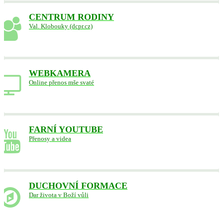
CENTRUM RODINY
Val. Klobouky (dcpr.cz)
WEBKAMERA
Online přenos mše svaté
FARNÍ YOUTUBE
Přenosy a videa
DUCHOVNÍ FORMACE
Dar života v Boží vůli