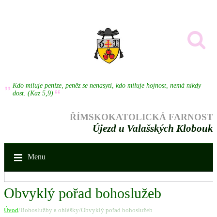
Kdo miluje peníze, peněz se nenasytí, kdo miluje hojnost, nemá nikdy
dost. (Kaz 5,9)
ŘÍMSKOKATOLICKÁ FARNOST
Újezd u Valašských Klobouk
Menu
Obvyklý pořad bohoslužeb
Úvod
/Bohoslužby a ohlášky/Obvyklý pořad bohoslužeb