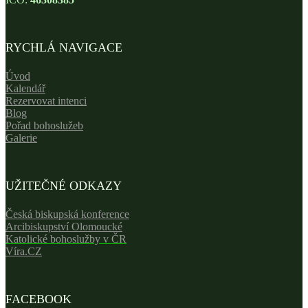
RYCHLÁ NAVIGACE
Úvod
Kalendář
Rezervovat intenci
Blog
Pořad bohoslužeb
Galerie
UŽITEČNÉ ODKAZY
Česká biskupská konference
Arcibiskupství Olomoucké
Katolické bohoslužby v ČR
Víra.CZ
FACEBOOK