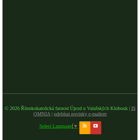
© 2026 Římskokatolická farnost Újezd u Valašských Klobouk |
IS
OMNIA
|
odebírat novinky e-mailem
Select Language
▼