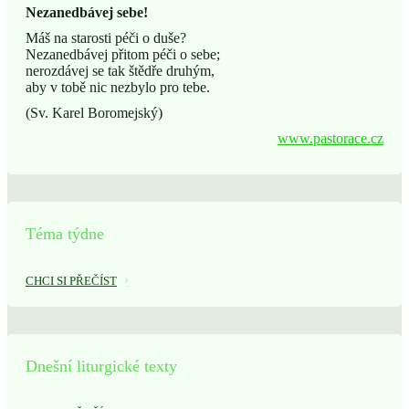
Nezanedbávej sebe!
Máš na starosti péči o duše?
Nezanedbávej přitom péči o sebe;
nerozdávej se tak štědře druhým,
aby v tobě nic nezbylo pro tebe.
(Sv. Karel Boromejský)
www.pastorace.cz
Téma týdne
CHCI SI PŘEČÍST
Dnešní liturgické texty