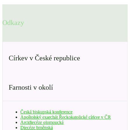
Odkazy
Církev v České republice
Farnosti v okolí
Česká biskupská konference
Apoštolský exarchát Řeckokatolické církve v ČR
Arcidiecéze olomoucká
Diecéze brněnská