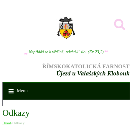
Nepřidáš se k většině, páchá-li zlo. (Ex 23,2)
ŘÍMSKOKATOLICKÁ FARNOST
Újezd u Valašských Klobouk
Menu
Odkazy
Úvod
/Odkazy