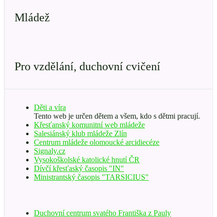
Mládež
Pro vzdělání, duchovní cvičení
Děti a víra
Tento web je určen dětem a všem, kdo s dětmi pracují.
Křesťanský komunitní web mládeže
Salesiánský klub mládeže Zlín
Centrum mládeže olomoucké arcidiecéze
Signaly.cz
Vysokoškolské katolické hnutí ČR
Dívčí křesťaský časopis "IN"
Ministrantský časopis "TARSICIUS"
Duchovní centrum svatého Františka z Pauly