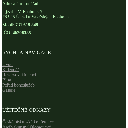
Adresa farního úřadu
Újezd u V. Klobouk 5
763 25 Újezd u Valašských Klobouk
Mobil:
731 619 849
IČO:
46308385
RYCHLÁ NAVIGACE
Úvod
Kalendář
Rezervovat intenci
Blog
Pořad bohoslužeb
Galerie
UŽITEČNÉ ODKAZY
Česká biskupská konference
Arcibiskupství Olomoucké