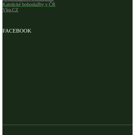
Katolické bohoslužby v ČR
Víra.CZ
FACEBOOK