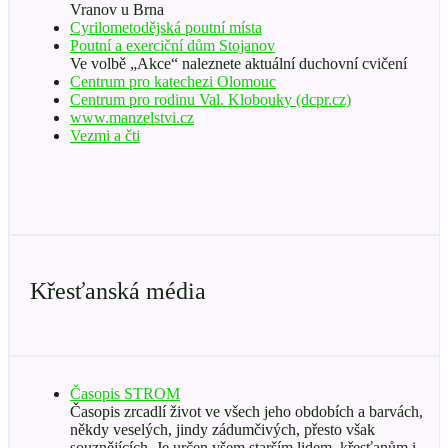
Vranov u Brna
Cyrilometodějská poutní místa
Poutní a exerciční dům Stojanov
Ve volbě „Akce“ naleznete aktuální duchovní cvičení
Centrum pro katechezi Olomouc
Centrum pro rodinu Val. Klobouky (dcpr.cz)
www.manzelstvi.cz
Vezmi a čti
Křesťanská média
Časopis STROM
Časopis zrcadlí život ve všech jeho obdobích a barvách,
někdy veselých, jindy zádumčivých, přesto však
souznějících. Je určen všem starším lidem, křesťanům i