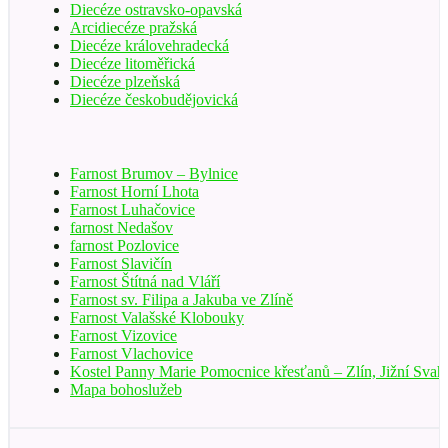
Diecéze ostravsko-opavská
Arcidiecéze pražská
Diecéze královehradecká
Diecéze litoměřická
Diecéze plzeňská
Diecéze českobudějovická
Farnost Brumov – Bylnice
Farnost Horní Lhota
Farnost Luhačovice
farnost Nedašov
farnost Pozlovice
Farnost Slavičín
Farnost Štítná nad Vláří
Farnost sv. Filipa a Jakuba ve Zlíně
Farnost Valašské Klobouky
Farnost Vizovice
Farnost Vlachovice
Kostel Panny Marie Pomocnice křesťanů – Zlín, Jižní Svah
Mapa bohoslužeb