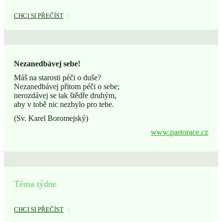
CHCI SI PŘEČÍST
Nezanedbávej sebe!
Máš na starosti péči o duše?
Nezanedbávej přitom péči o sebe;
nerozdávej se tak štědře druhým,
aby v tobě nic nezbylo pro tebe.
(Sv. Karel Boromejský)
www.pastorace.cz
Téma týdne
CHCI SI PŘEČÍST