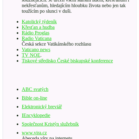
nekřesťanům, hledajícím hloubku života nebo jen tak
toužícím po slunci v duši.
Katolický týdeník
Křesťan a hudba
Rádio Proglas
Radio Vaticana
Česká sekce Vatikánského rozhlasu
Vaticano news
TV NOE
.
Tiskové středisko České biskupské konference
ABC svatých
Bible on-line
Elektronický breviář
IEncyklopedie
Společnost Kristýn služebník
www.vira.cz
Abeceda víry na internetu