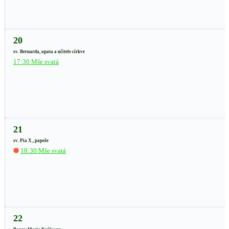
20
sv. Bernarda, opata a učitele církve
17:30 Mše svatá
21
sv. Pia X., papeže
18:30 Mše svatá
22