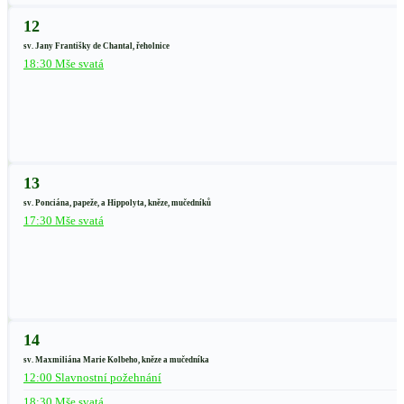
12
sv. Jany Františky de Chantal, řeholnice
18:30 Mše svatá
13
sv. Ponciána, papeže, a Hippolyta, kněze, mučedníků
17:30 Mše svatá
14
sv. Maxmiliána Marie Kolbeho, kněze a mučedníka
12:00 Slavnostní požehnání
18:30 Mše svatá