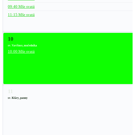
09:40 Mše svatá
11:15 Mše svatá
10
sv. Vavřince, mučedníka
10:00 Mše svatá
11
sv. Kláry, panny