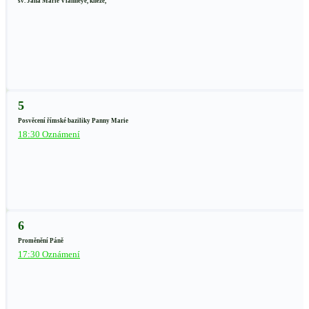
sv. Jana Marie Vianneye, kněze,
5
Posvěcení římské baziliky Panny Marie
18:30 Oznámení
6
Proměnění Páně
17:30 Oznámení