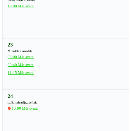
Panny Marie Královny
19:00 Mše svatá
23
21. neděle v mezidobí
08:00 Mše svatá
09:40 Mše svatá
11:15 Mše svatá
24
sv. Bartoloměje, apoštola
10:00 Mše svatá