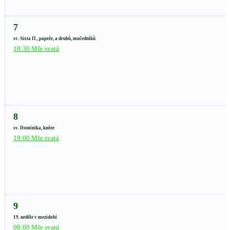
7
sv. Sixta II., papeže, a druhů, mučedníků
18:30 Mše svatá
8
sv. Dominika, kněze
19:00 Mše svatá
9
19. neděle v mezidobí
08:00 Mše svatá