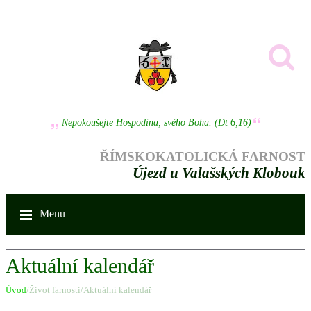
Nepokoušejte Hospodina, svého Boha. (Dt 6,16)
ŘÍMSKOKATOLICKÁ FARNOST
Újezd u Valašských Klobouk
Menu
Aktuální kalendář
Úvod
/Život farnosti/Aktuální kalendář