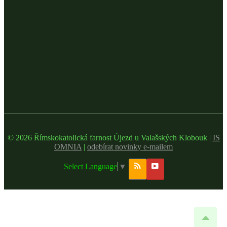
© 2026 Římskokatolická farnost Újezd u Valašských Klobouk |
IS
OMNIA
|
odebírat novinky e-mailem
Select Language
▼