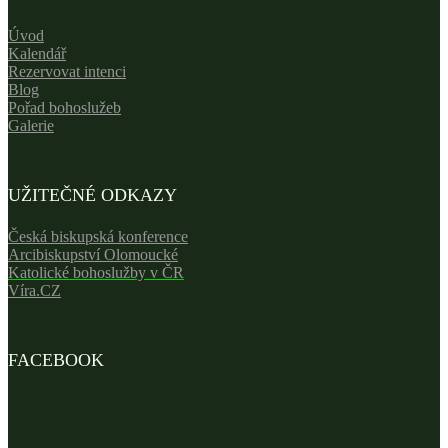
Úvod
Kalendář
Rezervovat intenci
Blog
Pořad bohoslužeb
Galerie
UŽITEČNÉ ODKAZY
Česká biskupská konference
Arcibiskupství Olomoucké
Katolické bohoslužby v ČR
Víra.CZ
FACEBOOK