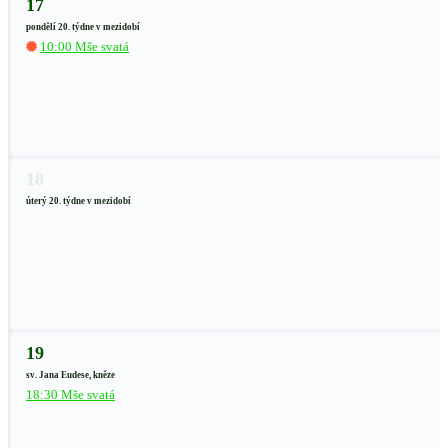
17
pondělí 20. týdne v mezidobí
10:00 Mše svatá
18
úterý 20. týdne v mezidobí
19
sv. Jana Eudese, kněze
18:30 Mše svatá