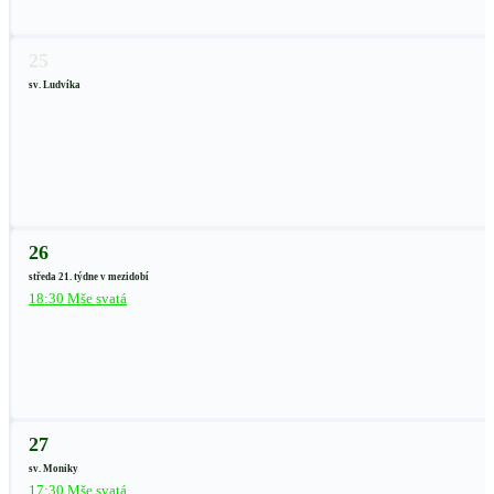
25
sv. Ludvíka
26
středa 21. týdne v mezidobí
18:30 Mše svatá
27
sv. Moniky
17:30 Mše svatá