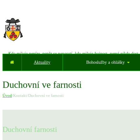
Kdo miluje peníze, peněz se nenasytí, kdo miluje hojnost, nemá nikdy dost.
Aktuality
Bohoslužby a ohlášky
Duchovní ve farnosti
Úvod
/Kontakt/Duchovní ve farnosti
Duchovní farnosti