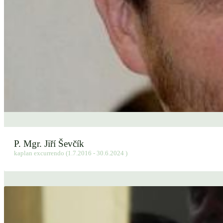
P. Mgr. Jiří Ševčík
kaplan excurrendo (1.7.2016 - 30.6.2024 )