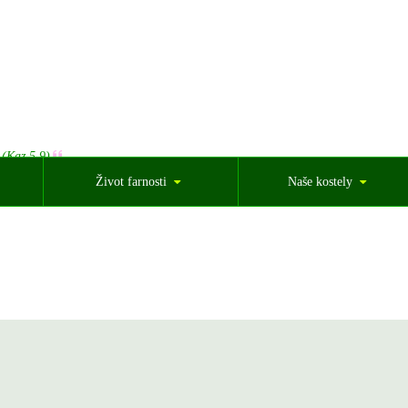
 (Kaz 5,9)
Život farnosti
Naše kostely