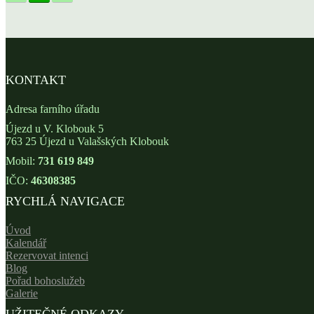
KONTAKT
Adresa farního úřadu
Újezd u V. Klobouk 5
763 25 Újezd u Valašských Klobouk
Mobil:
731 619 849
IČO:
46308385
RYCHLÁ NAVIGACE
Úvod
Kalendář
Rezervovat intenci
Blog
Pořad bohoslužeb
Galerie