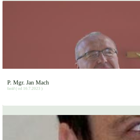
P. Mgr. Jan Mach
farář ( od 16.7.2023 )