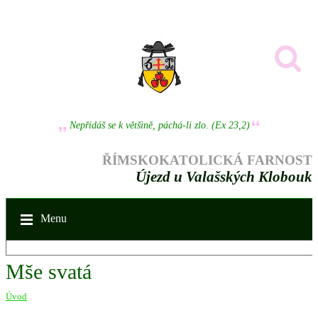
Nepřidáš se k většině, páchá-li zlo. (Ex 23,2)
ŘÍMSKOKATOLICKÁ FARNOST
Újezd u Valašských Klobouk
Menu
Mše svatá
Úvod