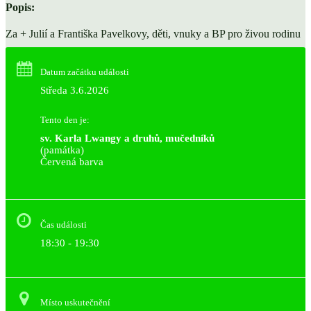
Popis:
Za + Julií a Františka Pavelkovy, děti, vnuky a BP pro živou rodinu
Datum začátku události
Středa 3.6.2026
Tento den je:
sv. Karla Lwangy a druhů, mučedníků
(památka)
Červená barva                                                                     
Čas události
18:30 - 19:30
Místo uskutečnění