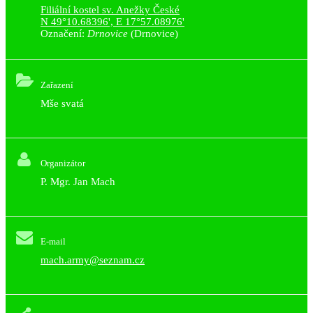
Filiální kostel sv. Anežky České
N 49°10.68396', E 17°57.08976'
Označení:
Drnovice
(Drnovice)
Zařazení
Mše svatá
Organizátor
P. Mgr. Jan Mach
E-mail
mach.army@seznam.cz