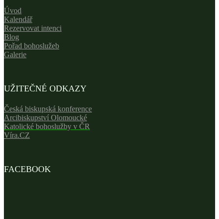
Úvod
Kalendář
Rezervovat intenci
Blog
Pořad bohoslužeb
Galerie
UŽITEČNÉ ODKAZY
Česká biskupská konference
Arcibiskupství Olomoucké
Katolické bohoslužby v ČR
Víra.CZ
FACEBOOK