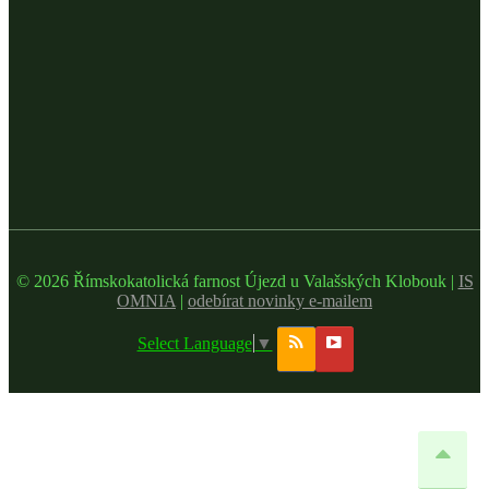
© 2026 Římskokatolická farnost Újezd u Valašských Klobouk |
IS
OMNIA
|
odebírat novinky e-mailem
Select Language
▼