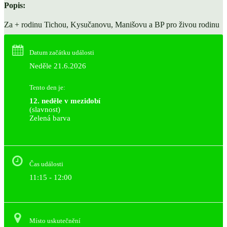
Popis:
Za + rodinu Tichou, Kysučanovu, Manišovu a BP pro živou rodinu
Datum začátku události
Neděle 21.6.2026
Tento den je:
12. neděle v mezidobí
(slavnost)
Zelená barva                                                                        
Čas události
11:15 - 12:00
Místo uskutečnění