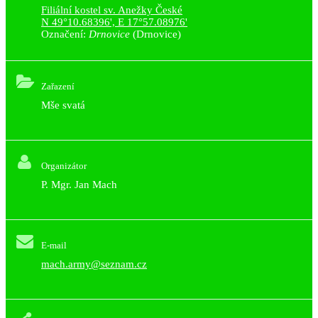
Filiální kostel sv. Anežky České
N 49°10.68396', E 17°57.08976'
Označení:
Drnovice
(Drnovice)
Zařazení
Mše svatá
Organizátor
P. Mgr. Jan Mach
E-mail
mach.army@seznam.cz