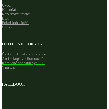
Úvod
Kalendář
Rezervovat intenci
Blog
Pořad bohoslužeb
Galerie
UŽITEČNÉ ODKAZY
Česká biskupská konference
Arcibiskupství Olomoucké
Katolické bohoslužby v ČR
Víra.CZ
FACEBOOK