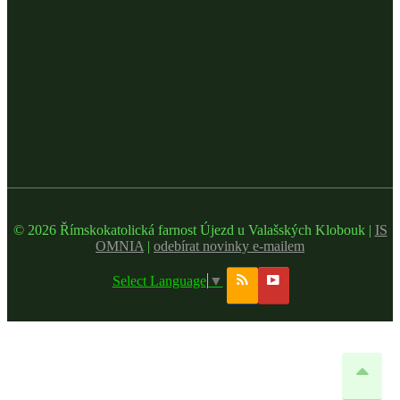
© 2026 Římskokatolická farnost Újezd u Valašských Klobouk |
IS
OMNIA
|
odebírat novinky e-mailem
Select Language
▼