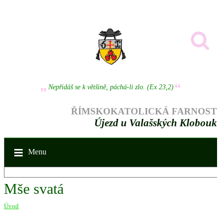
Nepřidáš se k většině, páchá-li zlo. (Ex 23,2)
ŘÍMSKOKATOLICKÁ FARNOST
Újezd u Valašských Klobouk
Menu
Mše svatá
Úvod