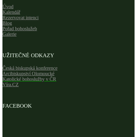
Úvod
Kalendář
Rezervovat intenci
Blog
Pořad bohoslužeb
Galerie
UŽITEČNÉ ODKAZY
Česká biskupská konference
Arcibiskupství Olomoucké
Katolické bohoslužby v ČR
Víra.CZ
FACEBOOK