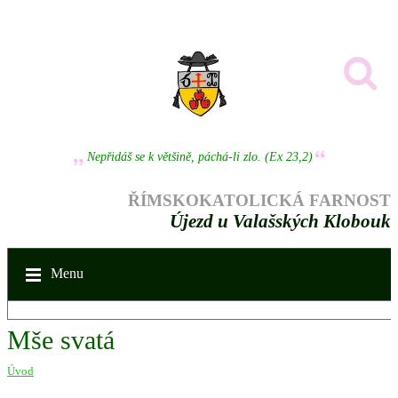
Nepřidáš se k většině, páchá-li zlo. (Ex 23,2)
ŘÍMSKOKATOLICKÁ FARNOST
Újezd u Valašských Klobouk
Menu
Mše svatá
Úvod