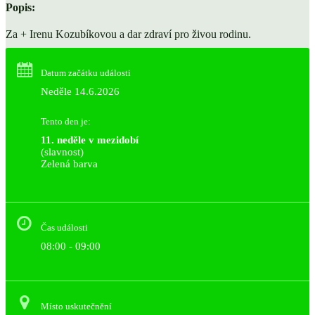
Popis:
Za + Irenu Kozubíkovou a dar zdraví pro živou rodinu.
Datum začátku události
Neděle 14.6.2026
Tento den je:
11. neděle v mezidobí
(slavnost)
Zelená barva                                                                        
Čas události
08:00 - 09:00
Místo uskutečnění