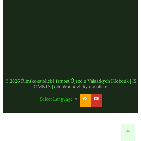
© 2026 Římskokatolická farnost Újezd u Valašských Klobouk |
IS
OMNIA
|
odebírat novinky e-mailem
Select Language
▼