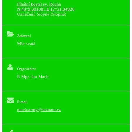
Filiální kostel sv. Rocha
N 49°9.30108', E 17°51.04926'
Označení:
Slopné
(Slopné)
Zařazení
Mše svatá
Organizátor
P. Mgr. Jan Mach
E-mail
mach.army@seznam.cz