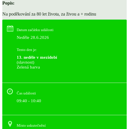
Popis:
Na poděkování za 80 let života, za živou a + rodinu
Datum začátku události
Neděle 28.6.2026
Tento den je:
13. neděle v mezidobí
(slavnost)
Zelená barva                                                                        
Čas události
09:40 - 10:40
Místo uskutečnění