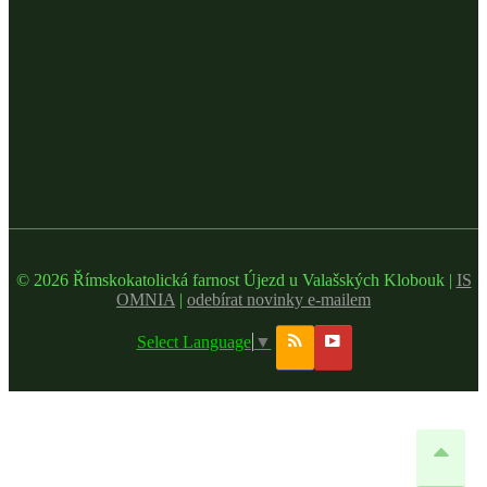
© 2026 Římskokatolická farnost Újezd u Valašských Klobouk |
IS
OMNIA
|
odebírat novinky e-mailem
Select Language
▼