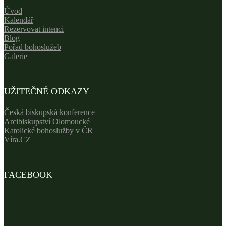
Úvod
Kalendář
Rezervovat intenci
Blog
Pořad bohoslužeb
Galerie
UŽITEČNÉ ODKAZY
Česká biskupská konference
Arcibiskupství Olomoucké
Katolické bohoslužby v ČR
Víra.CZ
FACEBOOK