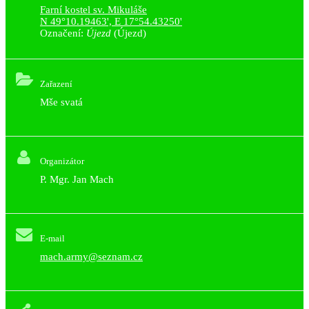
Farní kostel sv. Mikuláše
N 49°10.19463', E 17°54.43250'
Označení:
Újezd
(Újezd)
Zařazení
Mše svatá
Organizátor
P. Mgr. Jan Mach
E-mail
mach.army@seznam.cz