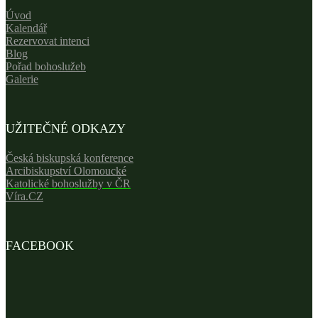
Úvod
Kalendář
Rezervovat intenci
Blog
Pořad bohoslužeb
Galerie
UŽITEČNÉ ODKAZY
Česká biskupská konference
Arcibiskupství Olomoucké
Katolické bohoslužby v ČR
Víra.CZ
FACEBOOK