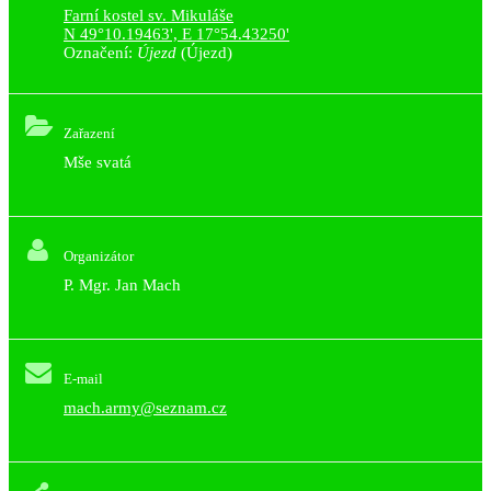
Farní kostel sv. Mikuláše
N 49°10.19463', E 17°54.43250'
Označení:
Újezd
(Újezd)
Zařazení
Mše svatá
Organizátor
P. Mgr. Jan Mach
E-mail
mach.army@seznam.cz