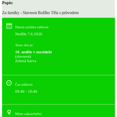
Popis:
Za farníky - Slavnost Božího Těla s průvodem
Datum začátku události
Neděle 7.6.2026
Tento den je:
10. neděle v mezidobí
(slavnost)
Zelená barva                                                                        
Čas události
09:40 - 10:40
Místo uskutečnění