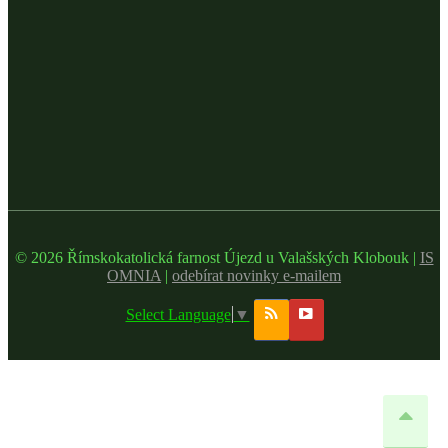
© 2026 Římskokatolická farnost Újezd u Valašských Klobouk |
IS
OMNIA
|
odebírat novinky e-mailem
Select Language
▼