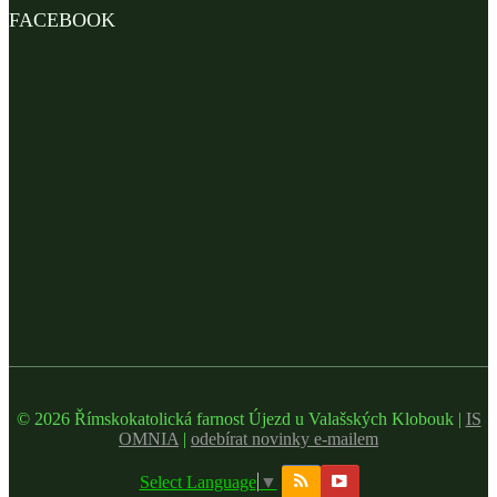
FACEBOOK
© 2026 Římskokatolická farnost Újezd u Valašských Klobouk |
IS
OMNIA
|
odebírat novinky e-mailem
Select Language
▼