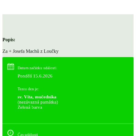
Popis:
Za + Josefa Machů z Loučky
Datum začátku události
Pondělí 15.6.2026
Tento den je:
sv. Víta, mučedníka
(nezávazná památka)
Zelená barva                                                                        
Čas události