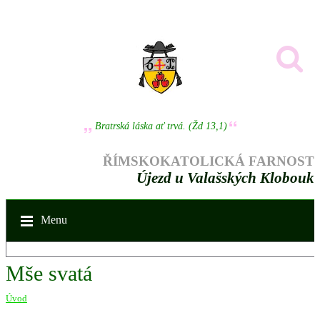
Bratrská láska ať trvá. (Žd 13,1)
ŘÍMSKOKATOLICKÁ FARNOST
Újezd u Valašských Klobouk
Menu
Mše svatá
Úvod