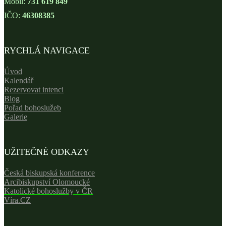
Mobil:
731 619 849
IČO:
46308385
RYCHLÁ NAVIGACE
Úvod
Kalendář
Rezervovat intenci
Blog
Pořad bohoslužeb
Galerie
UŽITEČNÉ ODKAZY
Česká biskupská konference
Arcibiskupství Olomoucké
Katolické bohoslužby v ČR
Víra.CZ