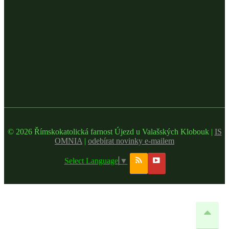
© 2026 Římskokatolická farnost Újezd u Valašských Klobouk |
IS
OMNIA
|
odebírat novinky e-mailem
Select Language
▼