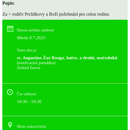
Popis:
Za + rodiče Prchlíkovy a Boží požehnání pro celou rodinu
Datum začátku události
Středa 9.7.2025
Tento den je:
sv. Augustina Žao Ronga, kněze, a druhů, mučedníků
(nezávazná památka)
Zelená barva                                                                        
Čas události
18:30 - 19:30
Místo uskutečnění