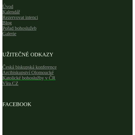
Úvod
Kalendář
Rezervovat intenci
Blog
Pořad bohoslužeb
Galerie
UŽITEČNÉ ODKAZY
Česká biskupská konference
Arcibiskupství Olomoucké
Katolické bohoslužby v ČR
Víra.CZ
FACEBOOK