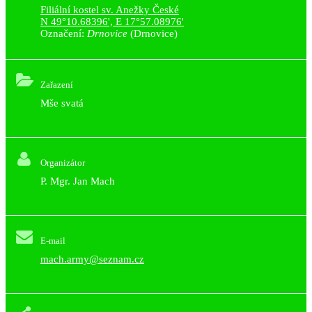
Filiální kostel sv. Anežky České
N 49°10.68396', E 17°57.08976'
Označení:
Drnovice
(Drnovice)
Zařazení
Mše svatá
Organizátor
P. Mgr. Jan Mach
E-mail
mach.army@seznam.cz