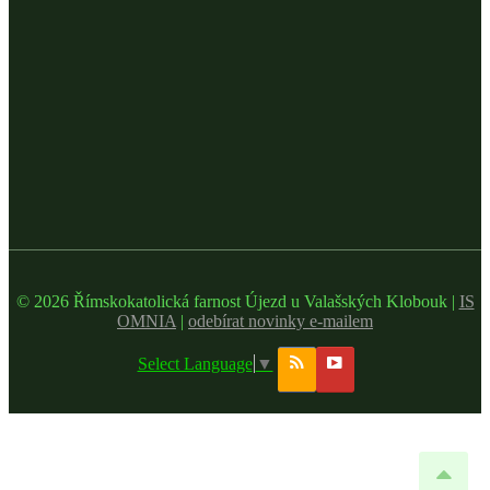
© 2026 Římskokatolická farnost Újezd u Valašských Klobouk |
IS
OMNIA
|
odebírat novinky e-mailem
Select Language
▼