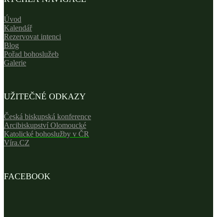
Úvod
Kalendář
Rezervovat intenci
Blog
Pořad bohoslužeb
Galerie
UŽITEČNÉ ODKAZY
Česká biskupská konference
Arcibiskupství Olomoucké
Katolické bohoslužby v ČR
Víra.CZ
FACEBOOK