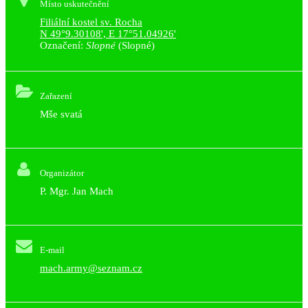
Místo uskutečnění
Filiální kostel sv. Rocha
N 49°9.30108', E 17°51.04926'
Označení:
Slopné
(Slopné)
Zařazení
Mše svatá
Organizátor
P. Mgr. Jan Mach
E-mail
mach.army@seznam.cz