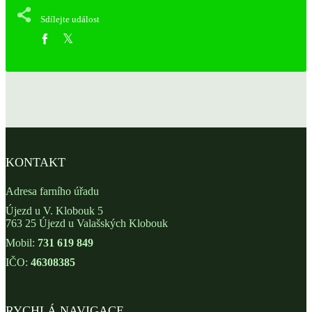
Sdílejte událost
KONTAKT
Adresa farního úřadu
Újezd u V. Klobouk 5
763 25 Újezd u Valašských Klobouk
Mobil:
731 619 849
IČO:
46308385
RYCHLÁ NAVIGACE