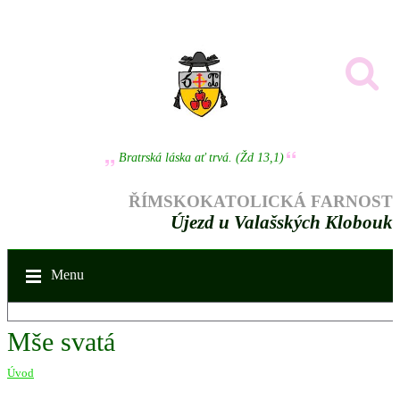
Bratrská láska ať trvá. (Žd 13,1)
ŘÍMSKOKATOLICKÁ FARNOST
Újezd u Valašských Klobouk
Menu
Mše svatá
Úvod