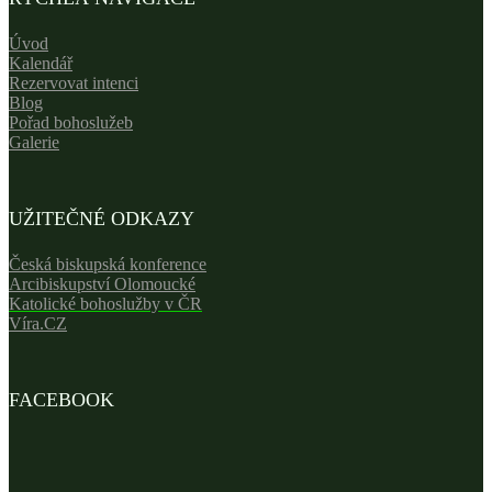
Úvod
Kalendář
Rezervovat intenci
Blog
Pořad bohoslužeb
Galerie
UŽITEČNÉ ODKAZY
Česká biskupská konference
Arcibiskupství Olomoucké
Katolické bohoslužby v ČR
Víra.CZ
FACEBOOK