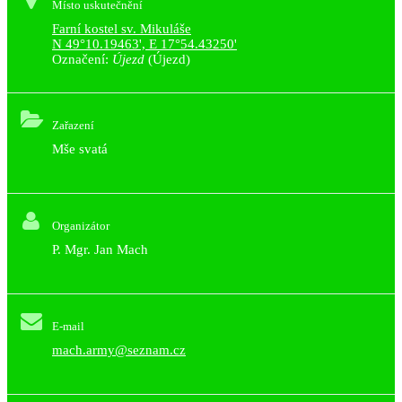
Místo uskutečnění
Farní kostel sv. Mikuláše
N 49°10.19463', E 17°54.43250'
Označení:
Újezd
(Újezd)
Zařazení
Mše svatá
Organizátor
P. Mgr. Jan Mach
E-mail
mach.army@seznam.cz