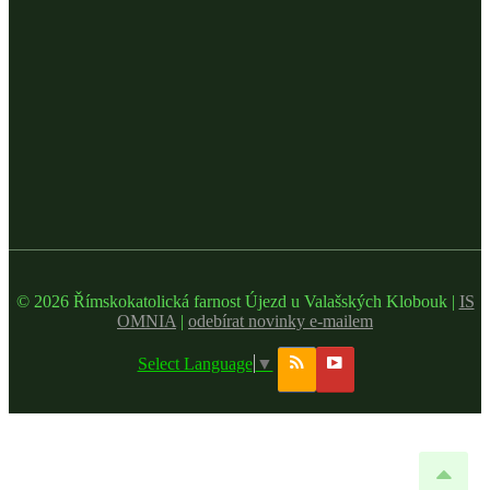
© 2026 Římskokatolická farnost Újezd u Valašských Klobouk |
IS
OMNIA
|
odebírat novinky e-mailem
Select Language
▼