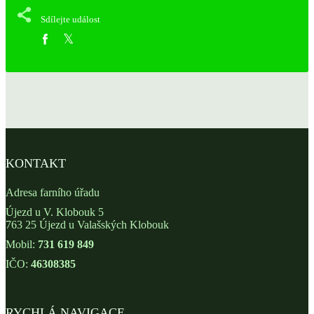
Sdílejte událost
KONTAKT
Adresa farního úřadu
Újezd u V. Klobouk 5
763 25 Újezd u Valašských Klobouk
Mobil:
731 619 849
IČO:
46308385
RYCHLÁ NAVIGACE