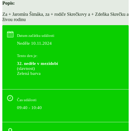
Popis:
Za + Jaromíra Šimáka, za + rodiče Skrečkovy a + Zdeňka Skrečku a
živou rodinu
Datum začátku události
Neděle 10.11.2024
Tento den je:
32. neděle v mezidobí
(slavnost)
Zelená barva                                                                        
Čas události
09:40 - 10:40