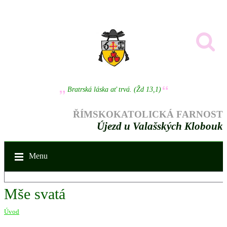
Bratrská láska ať trvá. (Žd 13,1)
ŘÍMSKOKATOLICKÁ FARNOST
Újezd u Valašských Klobouk
Menu
Mše svatá
Úvod