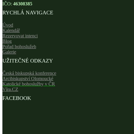
IČO:
46308385
RYCHLÁ NAVIGACE
Úvod
Kalendář
Rezervovat intenci
Blog
Pořad bohoslužeb
Galerie
UŽITEČNÉ ODKAZY
Česká biskupská konference
Arcibiskupství Olomoucké
Katolické bohoslužby v ČR
Víra.CZ
FACEBOOK