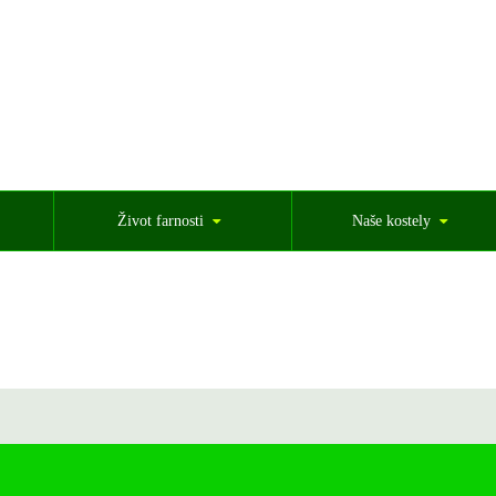
Život farnosti
Naše kostely