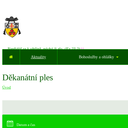
Nepřidáš se k většině, páchá-li zlo. (Ex 23,2)
Aktuality
Bohoslužby a ohlášky
Děkanátní ples
Úvod
Datum a čas