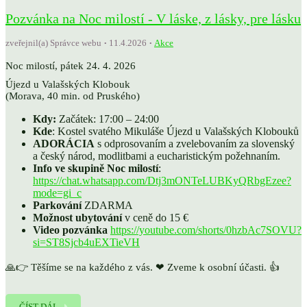
Pozvánka na Noc milostí - V láske, z lásky, pre lásku
zveřejnil(a) Správce webu
11.4.2026
Akce
Noc milostí, pátek 24. 4. 2026
Újezd u Valašských Klobouk
(Morava, 40 min. od Pruského)
Kdy:
Začátek: 17:00 – 24:00
Kde
: Kostel svatého Mikuláše Újezd ​​u Valašských Klobouků
ADORÁCIA
s odprosovaním a zvelebovaním za slovenský
a český národ, modlitbami a eucharistickým požehnaním.
Info ve skupině Noc milostí
:
https://chat.whatsapp.com/Dtj3mONTeLUBKyQRbgEzee?
mode=gi_c
Parkování
ZDARMA
Možnost ubytování
v ceně do 15 €
Video pozvánka
https://youtube.com/shorts/0hzbAc7SOVU?
si=ST8Sjcb4uEXTieVH
🙏👉 Těšíme se na každého z vás. ❤ Zveme k osobní účasti. 👍
ČÍST DÁL