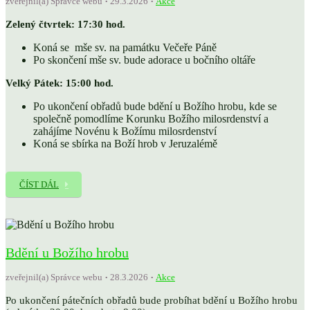
zveřejnil(a) Správce webu
29.3.2026
Akce
Zelený čtvrtek: 17:30 hod.
Koná se mše sv. na památku Večeře Páně
Po skončení mše sv. bude adorace u bočního oltáře
Velký Pátek: 15:00 hod.
Po ukončení obřadů bude bdění u Božího hrobu, kde se
společně pomodlíme Korunku Božího milosrdenství a
zahájíme Novénu k Božímu milosrdenství
Koná se sbírka na Boží hrob v Jeruzalémě
ČÍST DÁL
Bdění u Božího hrobu
zveřejnil(a) Správce webu
28.3.2026
Akce
Po ukončení pátečních obřadů bude probíhat bdění u Božího hrobu