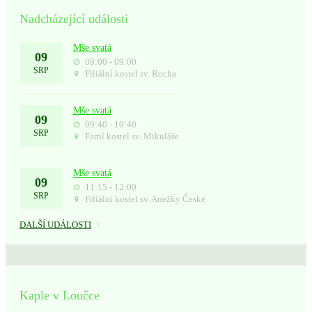
Nadcházející události
Mše svatá
09
08:00 - 09:00
SRP
Filiální kostel sv. Rocha
Mše svatá
09
09:40 - 10:40
SRP
Farní kostel sv. Mikuláše
Mše svatá
09
11:15 - 12:00
SRP
Filiální kostel sv. Anežky České
DALŠÍ UDÁLOSTI
Kaple v Loučce