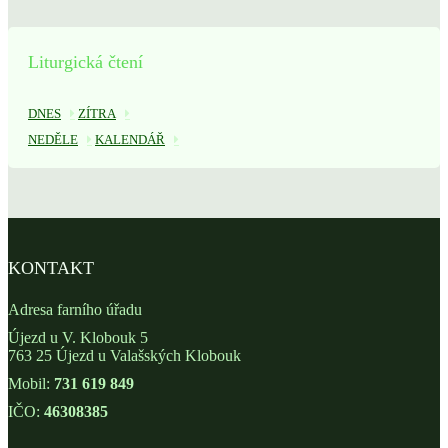
Liturgická čtení
DNES
ZÍTRA
NEDĚLE
KALENDÁŘ
KONTAKT
Adresa farního úřadu
Újezd u V. Klobouk 5
763 25 Újezd u Valašských Klobouk
Mobil:
731 619 849
IČO:
46308385