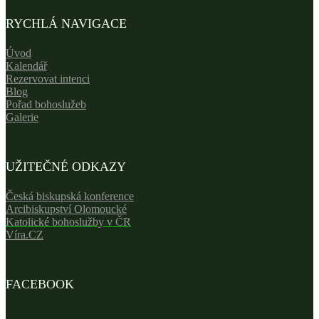
RYCHLÁ NAVIGACE
Úvod
Kalendář
Rezervovat intenci
Blog
Pořad bohoslužeb
Galerie
UŽITEČNÉ ODKAZY
Česká biskupská konference
Arcibiskupství Olomoucké
Katolické bohoslužby v ČR
Víra.CZ
FACEBOOK