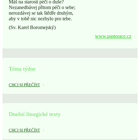
Máš na starosti péči o duše?
Nezanedbávej přitom péči o sebe;
nerozdávej se tak štědře druhým,
aby v tobě nic nezbylo pro tebe.
(Sv. Karel Boromejský)
www.pastorace.cz
Téma týdne
CHCI SI PŘEČÍST
Dnešní liturgické texty
CHCI SI PŘEČÍST