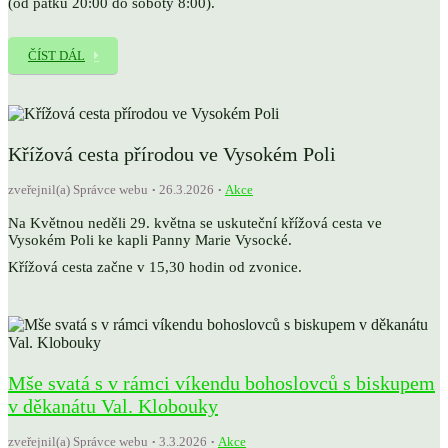
(od pátku 20:00 do soboty 8:00).
ČÍST DÁL
Křížová cesta přírodou ve Vysokém Poli
zveřejnil(a) Správce webu
26.3.2026
Akce
Na Květnou neděli 29. května se uskuteční křížová cesta ve
Vysokém Poli ke kapli Panny Marie Vysocké.
Křížová cesta začne v 15,30 hodin od zvonice.
Mše svatá s v rámci víkendu bohoslovců s biskupem
v děkanátu Val. Klobouky
zveřejnil(a) Správce webu
3.3.2026
Akce