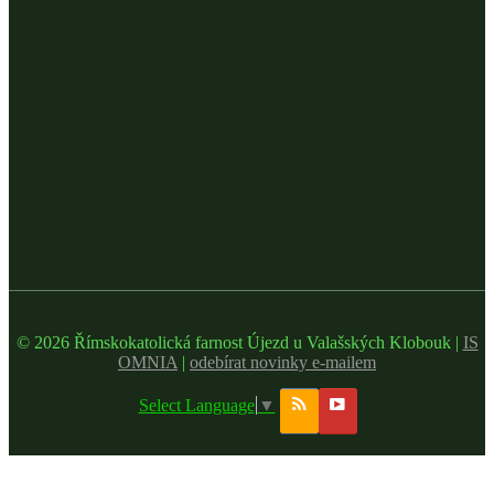
© 2026 Římskokatolická farnost Újezd u Valašských Klobouk |
IS
OMNIA
|
odebírat novinky e-mailem
Select Language
▼