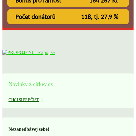
Novinky z církev.cz
CHCI SI PŘEČÍST
Nezanedbávej sebe!