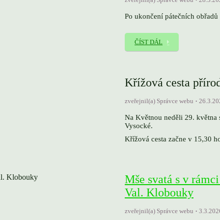
Po ukončení pátečních obřadů 
ČÍST DÁL
Křížová cesta přír
zveřejnil(a) Správce webu
26.3.20
Na Květnou neděli 29. května 
Vysocké.
Křížová cesta začne v 15,30 h
Mše svatá s v rámc
Val. Klobouky
zveřejnil(a) Správce webu
3.3.202