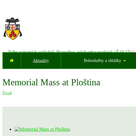
Tužbu pokorných vyslýcháš, Hospodine, jejich srdce posiluješ. (Ž 10,17)
Aktuality
Bohoslužby a ohlášky
Memorial Mass at Ploština
Úvod