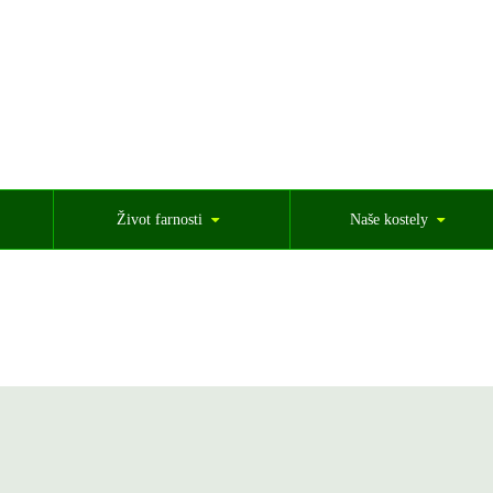
Život farnosti
Naše kostely