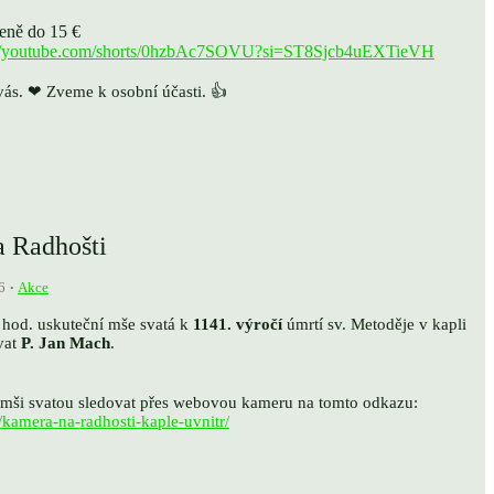
eně do 15 €
://youtube.com/shorts/0hzbAc7SOVU?si=ST8Sjcb4uEXTieVH
ás. ❤ Zveme k osobní účasti. 👍
a Radhošti
6
Akce
hod. uskuteční mše svatá k
1141. výročí
úmrtí sv. Metoděje v kapli
vat
P. Jan Mach
.
 mši svatou sledovat přes webovou kameru na tomto odkazu:
/kamera-na-radhosti-kaple-uvnitr/