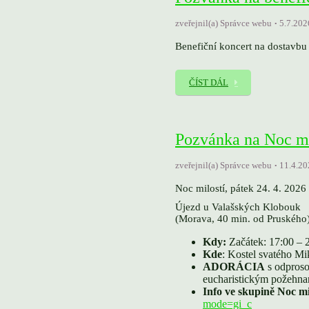
zveřejnil(a) Správce webu
5.7.202
Benefiční koncert na dostavbu
ČÍST DÁL
Pozvánka na Noc milo
zveřejnil(a) Správce webu
11.4.20
Noc milostí, pátek 24. 4. 2026
Újezd u Valašských Klobouk
(Morava, 40 min. od Pruského
Kdy:
Začátek: 17:00 – 
Kde
: Kostel svatého Mi
ADORÁCIA
s odproso
eucharistickým požehna
Info ve skupině Noc mi
mode=gi_c