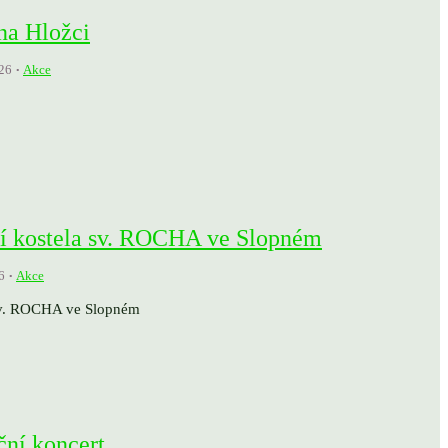
 na Hložci
26
Akce
ní kostela sv. ROCHA ve Slopném
6
Akce
 sv. ROCHA ve Slopném
ční koncert