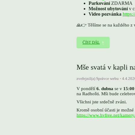
Parkování
ZDARMA
Možnost ubytování
v c
Video pozvánka
https
🙏👉 Těšíme se na každého z v
ČÍST DÁL
Mše svatá v kapli n
zveřejnil(a) Správce webu
4.4.202
V pondělí
6. dubna
se v
15:00
na Radhošti. Mši bude celebro
Všichni jste srdečně zváni.
Kromě osobní účasti je možné
https://www.hvfree.net/kamery