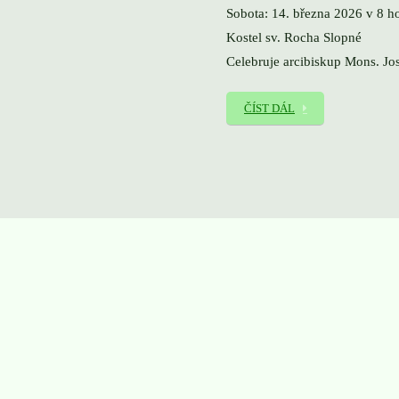
Sobota: 14. března 2026 v 8 h
Kostel sv. Rocha Slopné
Celebruje arcibiskup Mons. Jo
ČÍST DÁL