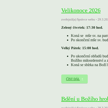
Velikonoce 2026
zveřejnil(a) Správce webu
29.3.20
Zelený čtvrtek: 17:30 hod.
Koná se mše sv. na pam
Po skončení mše sv. bud
Velký Pátek: 15:00 hod.
Po ukončení obřadů bud
Božího milosrdenství a
Koná se sbírka na Boží 
ČÍST DÁL
Bdění u Božího hro
zveřejnil(a) Správce webu
28.3.20