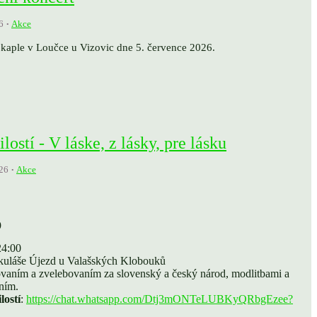
6
Akce
 kaple v Loučce u Vizovic dne 5. července 2026.
stí - V láske, z lásky, pre lásku
26
Akce
)
24:00
kuláše Újezd ​​u Valašských Klobouků
vaním a zvelebovaním za slovenský a český národ, modlitbami a
ním.
lostí
:
https://chat.whatsapp.com/Dtj3mONTeLUBKyQRbgEzee?