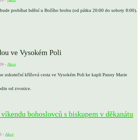
bude probíhat bdění u Božího hrobu (od pátku 20:00 do soboty 8:00).
odou ve Vysokém Poli
26
Akce
se uskuteční křížová cesta ve Vysokém Poli ke kapli Panny Marie
odin od zvonice.
i víkendu bohoslovců s biskupem v děkanátu
6
Akce