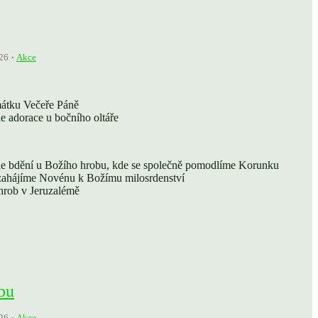
26
Akce
átku Večeře Páně
e adorace u bočního oltáře
e bdění u Božího hrobu, kde se společně pomodlíme Korunku
 zahájíme Novénu k Božímu milosrdenství
hrob v Jeruzalémě
bu
26
Akce