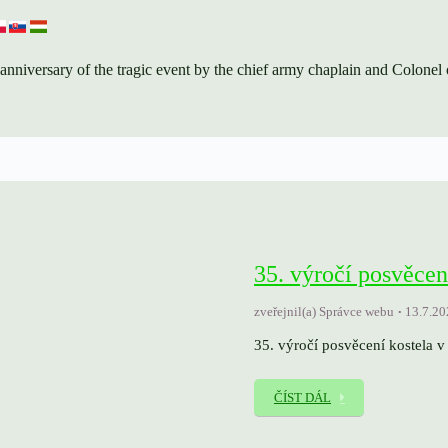
niversary of the tragic event by the chief army chaplain and Colonel o
35. výročí posvěcen
zveřejnil(a) Správce webu
13.7.20
35. výročí posvěcení kostela v
ČÍST DÁL