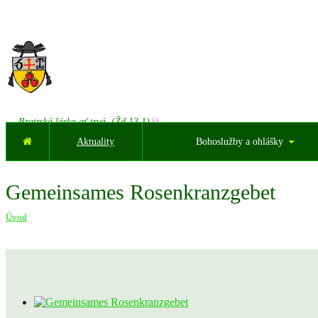
Bratrská láska ať trvá. (Žd 13,1)
Aktuality
Bohoslužby a ohlášky
Gemeinsames Rosenkranzgebet
Úvod