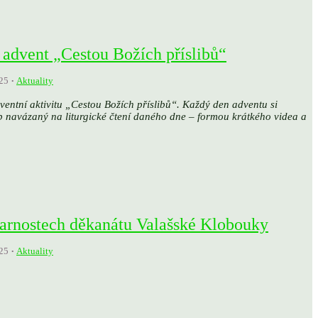
 advent „Cestou Božích příslibů“
25
Aktuality
dventní aktivitu „Cestou Božích příslibů“. Každý den adventu si
b navázaný na liturgické čtení daného dne – formou krátkého videa a
 farnostech děkanátu Valašské Klobouky
25
Aktuality