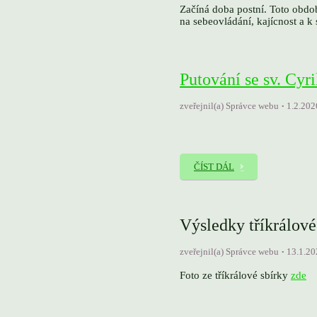
Začíná doba postní. Toto obdob
na sebeovládání, kajícnost a 
Putování se sv. Cy
zveřejnil(a) Správce webu
1.2.202
ČÍST DÁL
Výsledky tříkrálové
zveřejnil(a) Správce webu
13.1.20
Foto ze tříkrálové sbírky
zde