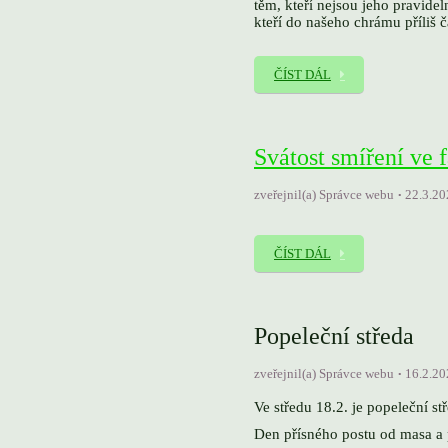
těm, kteří nejsou jeho pravidel
kteří do našeho chrámu příliš 
ČÍST DÁL
Svátost smíření ve 
zveřejnil(a) Správce webu
22.3.20
ČÍST DÁL
Popeleční středa
zveřejnil(a) Správce webu
16.2.20
Ve středu 18.2. je popeleční st
Den přísného postu od masa a 