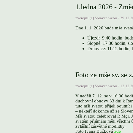
1.ledna 2026 - Změ
zveřejnil(a) Správce webu
29.12.
Dne 1. 1. 2026 bude mše svatá
Újezd: 9,40 hodin, bud
Slopné: 17.30 hodin, s
Drnovice: 11:15 hodin, 
Foto ze mše sv. se
zveřejnil(a) Správce webu
12.12.
V neděli 7. 12. se v 16.00 ho
duchovní obnovy 33 dní k Ran
tuto mši svatou přijeli poutníci
– někteří dokonce až ze Slove
Mši svatou celebroval P. Mgr. 
svatém přijímání měli všichni 
zvláštní zásvětné modlitby.
Foto Ivana Bužková
zde