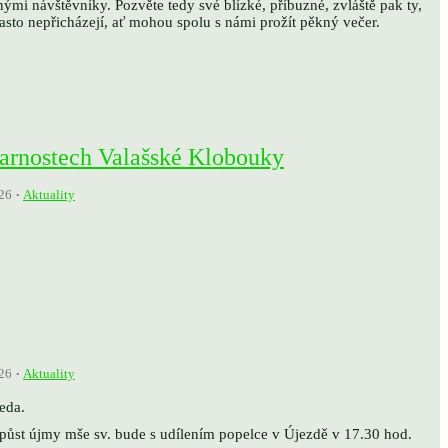
nými návštěvníky. Pozvěte tedy své blízké, příbuzné, zvláště pak ty,
často nepřicházejí, ať mohou spolu s námi prožít pěkný večer.
farnostech Valašské Klobouky
26
Aktuality
26
Aktuality
ředa.
půst újmy mše sv. bude s udílením popelce v Újezdě v 17.30 hod.