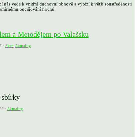
í nás vede k vnitřní duchovní obnově a vybízí k větší soustředěnosti
k smírnému odčiňování hříchů.
rilem a Metodějem po Valašsku
6
Akce
,
Aktuality
 sbírky
26
Aktuality