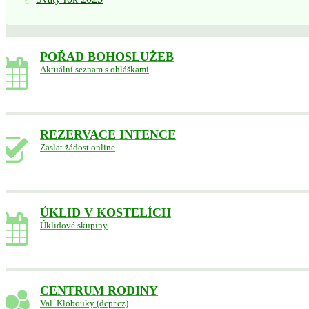
POŘAD BOHOSLUŽEB
Aktuální seznam s ohláškami
REZERVACE INTENCE
Zaslat žádost online
ÚKLID V KOSTELÍCH
Úklidové skupiny
CENTRUM RODINY
Val. Klobouky (dcpr.cz)