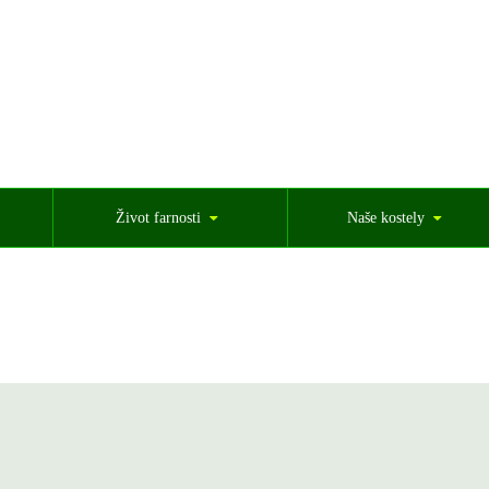
Život farnosti
Naše kostely