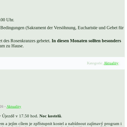
.00 Uhr.
n Bedingungen (Sakrament der Versöhnung, Eucharistie und Gebet für
et des Rosenkranzes gebetet.
In diesen Monaten sollten besonders
sam zu Hause.
Kategorie:
Aktuality
26
Aktuality
v Újezdě v 17.50 hod.
Noc kostelů
.
em a jejím cílem je zpřístupnit kostel a nabídnout zajímavý program i