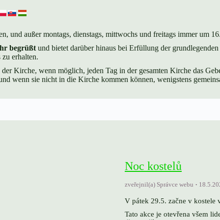
n, und außer montags, dienstags, mittwochs und freitags immer um 16
hr begrüßt
und bietet darüber hinaus bei Erfüllung der grundlegende
 zu erhalten.
n der Kirche, wenn möglich, jeden Tag in der gesamten Kirche das Geb
 und wenn sie nicht in die Kirche kommen können, wenigstens gemein
Noc kostelů
zveřejnil(a) Správce webu
18.5.20
V pátek 29.5. začne v kostele 
Tato akce je otevřena všem lid