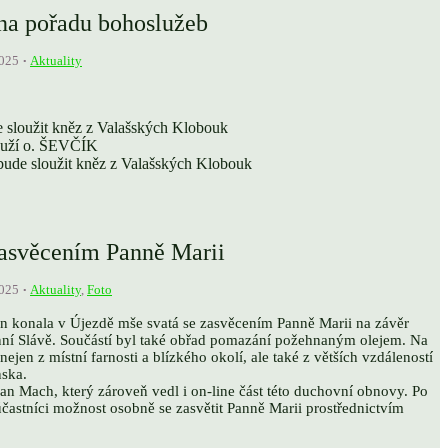
na pořadu bohoslužeb
2025
Aktuality
e sloužit kněz z Valašských Klobouk
louží o. ŠEVČÍK
bude sloužit kněz z Valašských Klobouk
 zasvěcením Panně Marii
2025
Aktuality
,
Foto
din konala v Újezdě mše svatá se zasvěcením Panně Marii na závěr
ní Slávě. Součástí byl také obřad pomazání požehnaným olejem. Na
 nejen z místní farnosti a blízkého okolí, ale také z větších vzdáleností
nska.
Jan Mach, který zároveň vedl i on-line část této duchovní obnovy. Po
účastníci možnost osobně se zasvětit Panně Marii prostřednictvím