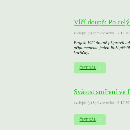
Vlčí doupě: Po celý
zveřejnil(a) Správce webu
7.12.20
Projekt Vlčí doupě připravil a
připomeneme jeden Boží přísli
kartičky.
ČÍST DÁL
Svátost smíření ve
zveřejnil(a) Správce webu
3.12.20
ČÍST DÁL