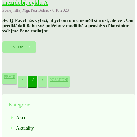
mezidobí, cyklu A
zveřejnil(a) Mgr. Petr Boháč
6.10.2023
Svatý Pavel nás vybízí, abychom o nic neměli starost, ale ve všem
předkládali Bohu své potřeby v modlitbě a prosbě s děkováním:
volejme Pane smiluj se !
ČÍST DÁL
PRVNÍ
18
POSLEDNÍ
Kategorie
Akce
Aktuality