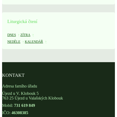
Liturgická čtení
DNES
ZÍTRA
NEDĚLE
KALENDÁŘ
KONTAKT
Adresa farního úřadu
Újezd u V. Klobouk 5
763 25 Újezd u Valašských Klobouk
Mobil:
731 619 849
IČO:
46308385