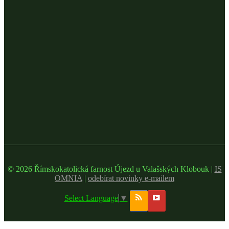
© 2026 Římskokatolická farnost Újezd u Valašských Klobouk |
IS
OMNIA
|
odebírat novinky e-mailem
Select Language
▼