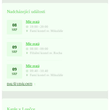
Nadcházející události
Mše svatá
08
19:00 - 20:00
SRP
Farní kostel sv. Mikuláše
Mše svatá
09
08:00 - 09:00
SRP
Filiální kostel sv. Rocha
Mše svatá
09
09:40 - 10:40
SRP
Farní kostel sv. Mikuláše
DALŠÍ UDÁLOSTI
Kaple v Loučce