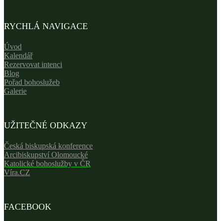
RYCHLÁ NAVIGACE
Úvod
Kalendář
Rezervovat intenci
Blog
Pořad bohoslužeb
Galerie
UŽITEČNÉ ODKAZY
Česká biskupská konference
Arcibiskupství Olomoucké
Katolické bohoslužby v ČR
Víra.CZ
FACEBOOK