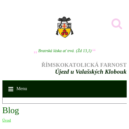
Bratrská láska ať trvá. (Žd 13,1)
ŘÍMSKOKATOLICKÁ FARNOST
Újezd u Valašských Klobouk
Menu
Blog
Úvod