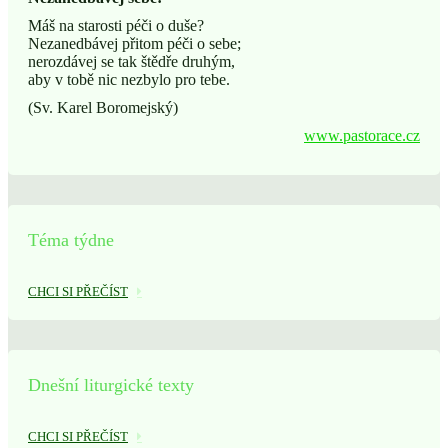
Máš na starosti péči o duše?
Nezanedbávej přitom péči o sebe;
nerozdávej se tak štědře druhým,
aby v tobě nic nezbylo pro tebe.
(Sv. Karel Boromejský)
www.pastorace.cz
Téma týdne
CHCI SI PŘEČÍST
Dnešní liturgické texty
CHCI SI PŘEČÍST