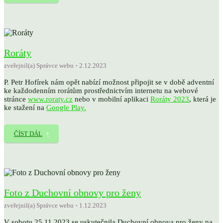
Roráty
zveřejnil(a) Správce webu
2.12.2023
P. Petr Hofírek nám opět nabízí možnost připojit se v době adventní
ke každodenním rorátům prostřednictvím internetu na webové
stránce
www.roraty.cz
nebo v mobilní aplikaci
Roráty 2023
, která je
ke stažení na
Google Play.
ČÍST DÁL
Foto z Duchovní obnovy pro ženy
zveřejnil(a) Správce webu
1.12.2023
V sobotu 25.11.2023 se uskutečnila Duchovní obnova pro ženy na