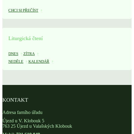
CHCI SI PŘEČÍST
Liturgická čtení
DNES
ZÍTRA
NEDĚLE
KALENDÁŘ
KONTAKT
Adresa farního úřadu
Újezd u V. Klobouk 5
763 25 Újezd u Valašských Klobouk