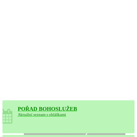
POŘAD BOHOSLUŽEB
Byla spuštěna elektronická
Aktuální seznam s ohláškami
rezervace na 2. pololetí