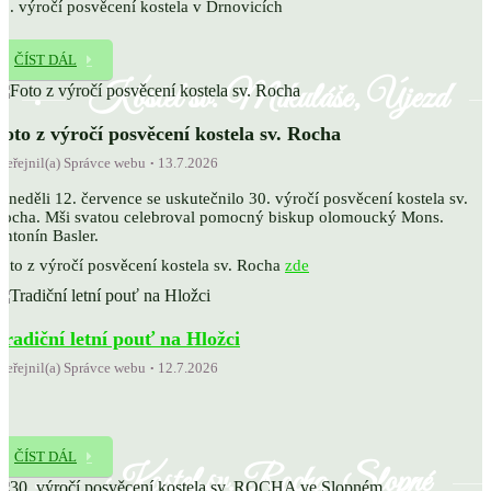
5. výročí posvěcení kostela v Drnovicích
ČÍST DÁL
Kostel sv. Mikuláše, Újezd
Foto z výročí posvěcení kostela sv. Rocha
veřejnil(a) Správce webu
13.7.2026
 neděli 12. července se uskutečnilo 30. výročí posvěcení kostela sv.
ocha. Mši svatou celebroval pomocný biskup olomoucký Mons.
ntonín Basler.
oto z výročí posvěcení kostela sv. Rocha
zde
Tradiční letní pouť na Hložci
veřejnil(a) Správce webu
12.7.2026
ČÍST DÁL
Kostel sv. Rocha, Slopné