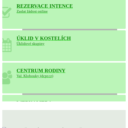
REZERVACE INTENCE
Rezervace intencí od
Zaslat žádost online
01.07.2026
ÚKLID V KOSTELÍCH
Úklidové skupiny
CENTRUM RODINY
118 donátorů!
Val. Klobouky (dcpr.cz)
Děkujeme ❤️
WEBKAMERA
Online přenos mše svaté