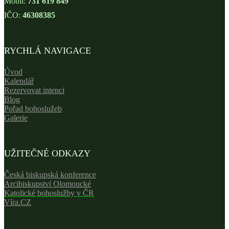
Mobil:
731 619 849
IČO:
46308385
RYCHLÁ NAVIGACE
Úvod
Kalendář
Rezervovat intenci
Blog
Pořad bohoslužeb
Galerie
UŽITEČNÉ ODKAZY
Česká biskupská konference
Arcibiskupství Olomoucké
Katolické bohoslužby v ČR
Víra.CZ