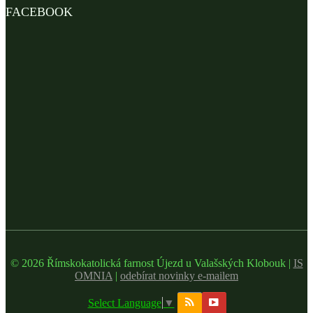
FACEBOOK
© 2026 Římskokatolická farnost Újezd u Valašských Klobouk |
IS
OMNIA
|
odebírat novinky e-mailem
Select Language
▼