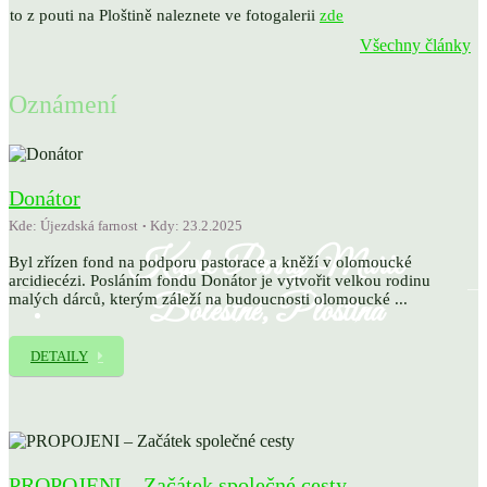
oto z pouti na Ploštině naleznete ve fotogalerii
zde
Všechny články
Oznámení
Donátor
Kde: Újezdská farnost
Kdy: 23.2.2025
Kaple Panny Marie
Byl zřízen fond na podporu pastorace a kněží v olomoucké
arcidiecézi. Posláním fondu Donátor je vytvořit velkou rodinu
Bolestné, Ploština
malých dárců, kterým záleží na budoucnosti olomoucké ...
DETAILY
PROPOJENI – Začátek společné cesty