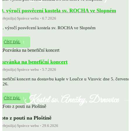
30. výročí posvěcení kostela sv. ROCHA ve Slopném
veřejnil(a) Správce webu
6.7.2026
0. výročí posvěcení kostela sv. ROCHA ve Slopném
ČÍST DÁL
Pozvánka na benefiční koncert
veřejnil(a) Správce webu
5.7.2026
enefiční koncert na dostavbu kaple v Loučce u Vizovic dne 5. červenc
2026.
Kostel sv. Anežky, Drnovice
ČÍST DÁL
Foto z pouti na Ploštině
veřejnil(a) Správce webu
29.6.2026