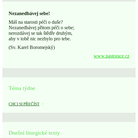
Nezanedbávej sebe!
Máš na starosti péči o duše?
Nezanedbávej přitom péči o sebe;
nerozdávej se tak štědře druhým,
aby v tobě nic nezbylo pro tebe.
(Sv. Karel Boromejský)
www.pastorace.cz
Téma týdne
CHCI SI PŘEČÍST
Dnešní liturgické texty