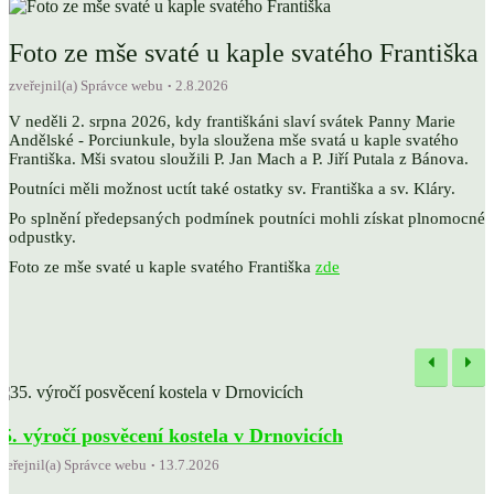
FARNÍ YOUTUBE
Foto ze mše svaté u kaple svatého Františka
Přenosy a videa
zveřejnil(a) Správce webu
2.8.2026
V neděli 2. srpna 2026, kdy františkáni slaví svátek Panny Marie
Andělské - Porciunkule, byla sloužena mše svatá u kaple svatého
DUCHOVNÍ FORMACE
Františka. Mši svatou sloužili P. Jan Mach a P. Jiří Putala z Bánova.
Dar života v Boží vůli
Poutníci měli možnost uctít také ostatky sv. Františka a sv. Kláry.
Po splnění předepsaných podmínek poutníci mohli získat plnomocné
odpustky.
Foto ze mše svaté u kaple svatého Františka
zde
35. výročí posvěcení kostela v Drnovicích
veřejnil(a) Správce webu
13.7.2026